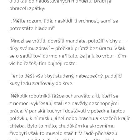
a utíkali od nedostavěných mandelů. Drábi je
Bars su já hrnčířův syn
obraceli zpátky:
Bílá růža rozkvétala (Alena Mimochodková, 2006)
Bílá růža rozkvétala (Kristýna Malá, 2009)
„Mějte rozum, lidé, nesklidí-li vrchnost, sami se
potrestáte hladem!“
Boršičtí mládenci (Kateřina Šmídová, 2009)
Černé oči, černé
Mnozí se vrátili, dovršili mandele, položili víchy a –
díky svému zdraví – přečkali průtrž bez úrazu. Však
Červená růžičko (Petra Obdržálková, 2010)
se o sedlákovi darmo neříkalo, že je jako vrba – čím
Červené jablúčko...
víc ho řežeš, tím bujněji roste.
Červené jabučko (Klára Elsnerová, 2008)
Tento déšť však byl studený, nebezpečný, padající
Chodí kňaz po dvore (Martin Pěcha, 2006)
kusy ledu zraňovaly do krve.
Chodí kňaz po dvore (Patrik Matušina, 2008)
Chodila...
Několik robotníků těžce ochuravělo a ti, kteří se
z nemoci vykřesali, stali se navždy neschopnými
Chodiła Anička...
práce. V panské kuchyni dostávali v poledne teplou
Chodila po roli...
polévku, k ní misku jáhel nebo hrachu a k večeři krajíc
Chodily dvě panny...
chleba. Bylo to málo, chudákům ke skrovnému
Chodily dvě panny (Iveta Janíková, 2008)
živobytí však to muselo stačit. V řadě přicházeli