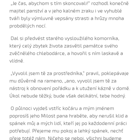
„Je čas, abychom s tím skoncovali!“ rozhodl konečně
Keď som išiel z Peštu (David Skalka, 2008)
majitel panství a v jeho kalném zraku i ve vyhublé
Keď som išla dolinú
tváři byly výmluvně vepsány strasti a hrůzy mnoha
Kedy, šohajko
probdělých nocí.
Kedy, šohajko (Iveta Janíková, 2008)
Dal si předvést starého vysloužilého komorníka,
Kedy, šohajko, kedy príděš (Elsnerová Klára, 2010)
který celý zbytek života zasvětil památce svého
Konopja
zvěčnělého chlebodárce, a hovořil s ním laskavě a
Konopja, konopja (Barbora Tymrová, 2010)
vlídně.
Konopja, konopja (Petra Hrubošová, 2006)
„Vyvolil jsem tě za prostředníka,“ pravil, poklepávaje
Krajčír...
mu důvěrně na rameno, „ano, vyvolil jsem tě za
nástroj k obnovení pořádku a k utužení kázně v domě.
Křepelenka křepelala (Kristýna Daňhelová, 2004)
Úkol nebude těžký, bude však delikátní, tebe hodný.
Krepelila malá krepelenka...
Krepelila malá krepelenka (Barbora Trubačová, 2004)
O půlnoci vyjdeš vstříc kočáru a mým jménem
poprosíš jeho Milost pana hraběte, aby nerušil klid a
Krepelila malá krepelenka (Šarlota Zálešáková, 2010)
spánek můj a mých lidí, kteří jej po každodenní práci
Kukačka kuká (Natálie Vaculová, 2008)
potřebují. Přejeme mu pokoj a lehký spánek, nechť
Kukačka kuká (Žaneta Vystrčilová, 2009)
přeje totéž nám. Ničeho se neboj, všichni budeme