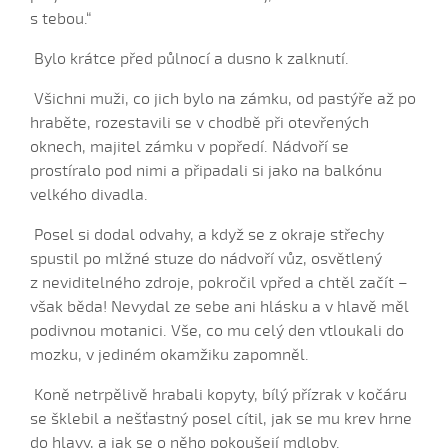
Kup ně ty, šohajku (Adéla Janíková, 2009)
s tebou.“
Laštověnka lítá (Barbora Popelková, 2006)
Bylo krátce před půlnocí a dusno k zalknutí.
Laštověnka lítá, povídá (Aneta Poláchová, 2006)
Všichni muži, co jich bylo na zámku, od pastýře až po
Lístečku...
hraběte, rozestavili se v chodbě při otevřených
Lístečku z javora...
oknech, majitel zámku v popředí. Nádvoří se
Lubina, Lubina
prostíralo pod nimi a připadali si jako na balkónu
velkého divadla.
Mal som sedzom peňazí...
Mala som já rukávce (Iva Bedřichová, 2004)
Posel si dodal odvahy, a když se z okraje střechy
Malučká sem byla (Nikola Bučková, 2006)
spustil po mlžné stuze do nádvoří vůz, osvětlený
z neviditelného zdroje, pokročil vpřed a chtěl začít –
Maměnko, tatíčku (Hana Pavlišová, 2006)
však běda! Nevydal ze sebe ani hlásku a v hlavě měl
Mamko, mamko, mamičko moja...
podivnou motanici. Vše, co mu celý den vtloukali do
Měla sem galánú...
mozku, v jediném okamžiku zapomněl.
Měla sem já muža (Lucie Nucová, 2004)
Koně netrpělivě hrabali kopyty, bílý přízrak v kočáru
Měla sem já šohajíčka...
se šklebil a nešťastný posel cítil, jak se mu krev hrne
Mně tatíček kázál
do hlavy, a jak se o něho pokoušejí mdloby.