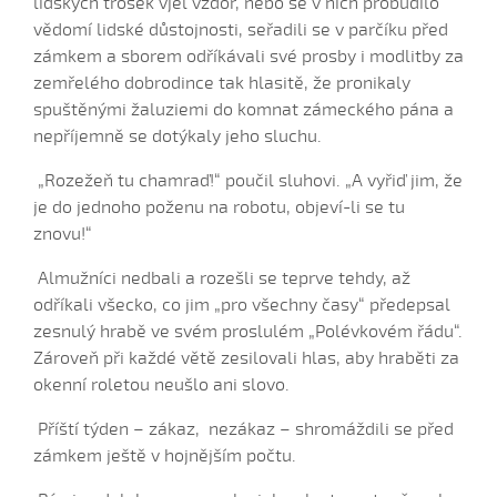
lidských trosek vjel vzdor, nebo se v nich probudilo
Daj, Pán Bůh, deštíčka (Marek Pavlica, 2010)
vědomí lidské důstojnosti, seřadili se v parčíku před
Dívča, dívča...
zámkem a sborem odříkávali své prosby i modlitby za
zemřelého dobrodince tak hlasitě, že pronikaly
Do kosteła zvónili...
spuštěnými žaluziemi do komnat zámeckého pána a
Dycky ně maměnka říkávala (Fornůsková Barbora,
nepříjemně se dotýkaly jeho sluchu.
2010)
Dycky sa starali (Patrik Matušina, 2006)
„Rozežeň tu chamraď!“ poučil sluhovi. „A vyřiď jim, že
je do jednoho poženu na robotu, objeví-li se tu
Dycky sem....
znovu!“
Dycky sem sa...
Dycky sem sa dívávala...
Almužníci nedbali a rozešli se teprve tehdy, až
odříkali všecko, co jim „pro všechny časy“ předepsal
Dycky sem ti říkávala (Elsnerová Klára, 2010)
zesnulý hrabě ve svém proslulém „Polévkovém řádu“.
Dyž sa voják na téj vojně (Antonín Bruštík, 2004)
Zároveň při každé větě zesilovali hlas, aby hraběti za
Ej, až budu
okenní roletou neušlo ani slovo.
Ej, až budu veliká
Příští týden – zákaz, nezákaz – shromáždili se před
Ej, léto, léto (Jachníková Markéta, 2010)
zámkem ještě v hojnějším počtu.
Ej, mamičko, jede k nám (Lucie Nucová, 2004)