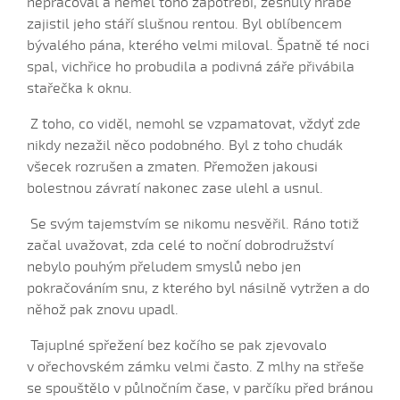
nepracoval a neměl toho zapotřebí, zesnulý hrabě
Já su ráda (Lucie Vaculková, 2016)
zajistil jeho stáří slušnou rentou. Byl oblíbencem
Já su ráda (Renata Šťastná, 2006)
bývalého pána, kterého velmi miloval. Špatně té noci
spal, vichřice ho probudila a podivná záře přivábila
Já su ráda (Vystrčilová Žaneta, 2007)
stařečka k oknu.
Já su synek z Debrecína (Daniel Bruštík, 2010)
Ja žalo dívča, ja žalo trávu
Z toho, co viděl, nemohl se vzpamatovat, vždyť zde
nikdy nezažil něco podobného. Byl z toho chudák
Janíčenko, Janko...
všecek rozrušen a zmaten. Přemožen jakousi
Janíčku...
bolestnou závratí nakonec zase ulehl a usnul.
Janíčku, Janíčku...
Se svým tajemstvím se nikomu nesvěřil. Ráno totiž
Jano z hory jede (Petr Suchánek, 2008)
začal uvažovat, zda celé to noční dobrodružství
Javorové husle (Antonín Bruštík, 2006)
nebylo pouhým přeludem smyslů nebo jen
Jede forman dolinú (Daniel Beníček 2008)
pokračováním snu, z kterého byl násilně vytržen a do
něhož pak znovu upadl.
Jede Janko...
Jede šohaj z Vídňa (Alois Zatloukal, 2004)
Tajuplné spřežení bez kočího se pak zjevovalo
Jeden cigáň (Daniel Bruštík, 2013)
v ořechovském zámku velmi často. Z mlhy na střeše
se spouštělo v půlnočním čase, v parčíku před bránou
Jeden cigáň (Josef Zámečník, 2009)