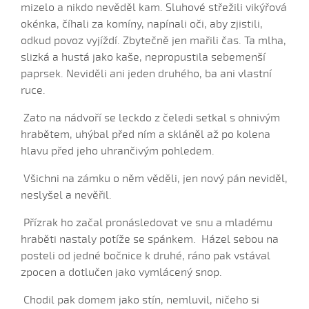
mizelo a nikdo nevěděl kam. Sluhové střežili vikýřová
Jedna mamka (Eliška Hodulíková, 2008)
okénka, číhali za komíny, napínali oči, aby zjistili,
K horám...
odkud povoz vyjíždí. Zbytečně jen mařili čas. Ta mlha,
K horám, súnečko (Barbora Kubáníková, 2008)
slizká a hustá jako kaše, nepropustila sebemenší
paprsek. Neviděli ani jeden druhého, ba ani vlastní
Kačena divoká...
ruce.
Kamarádko moja (Valerie Šabršulová, 2009)
Kamaradzi beda mi je...
Zato na nádvoří se leckdo z čeledi setkal s ohnivým
hrabětem, uhýbal před ním a skláněl až po kolena
Katerinko, staň hore...
hlavu před jeho uhrančivým pohledem.
Kázala mi máci (Barbora Kubáníková, 2008)
Všichni na zámku o něm věděli, jen nový pán neviděl,
Kdo umí vařit pěry (Petr Suchánek, 2006)
neslyšel a nevěřil.
Kdybych já věděla
Kdybych já věděla, čí
Přízrak ho začal pronásledovat ve snu a mladému
hraběti nastaly potíže se spánkem. Házel sebou na
Když jsem byl malunký...
posteli od jedné bočnice k druhé, ráno pak vstával
Když my do tých hor
zpocen a dotlučen jako vymlácený snop.
Když pršalo, mrholilo (Kateřina Šmídová, 2008)
Chodil pak domem jako stín, nemluvil, ničeho si
Když sem býl malučký