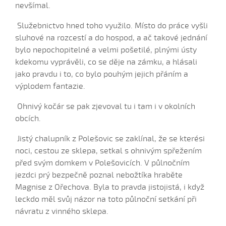
nevšímal.
Když sem býl malučký (Radek Blahuš, 2008)
Služebnictvo hned toho využilo. Místo do práce vyšli
Když sem byla malučká v perině (Lucie Šťastná, 2017)
sluhové na rozcestí a do hospod, a ač takové jednání
Když sem byla malučká v perině (Magdaléna
bylo nepochopitelné a velmi pošetilé, plnými ústy
Krchňová, 2009)
kdekomu vyprávěli, co se děje na zámku, a hlásali
Když sem husy pásala (Helena Šťastná, 2006)
jako pravdu i to, co bylo pouhým jejich přáním a
Když sem já býl...
výplodem fantazie.
Když sem já byl osmnást ročkú mládenec
Ohnivý kočár se pak zjevoval tu i tam i v okolních
Když sem jel do Prahy (Alžběta Dostálová, 2006)
obcích.
Když si já zazpívám na věterském poli
Jistý chalupník z Polešovic se zaklínal, že se kterési
Kebych byla jahodú (Magdaléna Krchňová, 2009)
noci, cestou ze sklepa, setkal s ohnivým spřežením
Keď já budem mašírovat
před svým domkem v Polešovicích. V půlnočním
Keď já puojděm
jezdci prý bezpečně poznal nebožtíka hraběte
Magnise z Ořechova. Byla to pravda jistojistá, i když
Keď ja puojděm k horám (Lukáš Balajka, 2010)
leckdo měl svůj názor na toto půlnoční setkání při
Keď sem kosił
návratu z vinného sklepa.
Keď sem kosil (Lukáš Balajka, 2006)