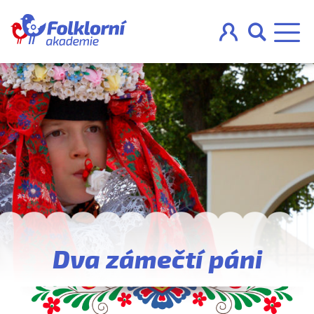



O projektu
Pravidla
Blog
Nahraj
Dva zámečtí páni