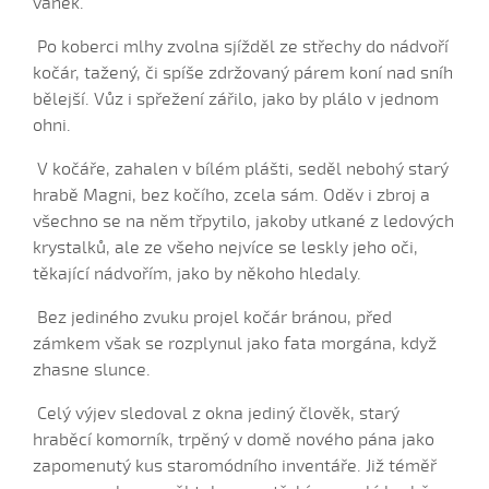
vánek.
Hrajte ně husličky (Daniel Bruštík, 2009)
Po koberci mlhy zvolna sjížděl ze střechy do nádvoří
Hrajte ně husličky (Jakub Šustr, 2004)
kočár, tažený, či spíše zdržovaný párem koní nad sníh
Hrajte ně husličky (Marek Kuruc, 2014)
bělejší. Vůz i spřežení zářilo, jako by plálo v jednom
Hrajte ně husličky (Matouš Orlovský, 2017)
ohni.
Hromy bijú...
V kočáře, zahalen v bílém plášti, seděl nebohý starý
Hromy bijú a déšť
hrabě Magni, bez kočího, zcela sám. Oděv i zbroj a
Hromy bijú a déšť prší...
všechno se na něm třpytilo, jakoby utkané z ledových
Hromy bijú a déšť prší leje sa (Patrik Matušina, 2010)
krystalků, ale ze všeho nejvíce se leskly jeho oči,
těkající nádvořím, jako by někoho hledaly.
Hubočí, hubočí
Husári, husári...
Bez jediného zvuku projel kočár bránou, před
zámkem však se rozplynul jako fata morgána, když
Ide forman dolinú
zhasne slunce.
Ideme, ideme...
Já bych sa vdávala (Lucie Rybnikářová, 2008)
Celý výjev sledoval z okna jediný člověk, starý
hraběcí komorník, trpěný v domě nového pána jako
Já su ráda (Gabriela Krchňáčková, 2010)
zapomenutý kus staromódního inventáře. Již téměř
Já su ráda (Jana Matějíčková, 2009)