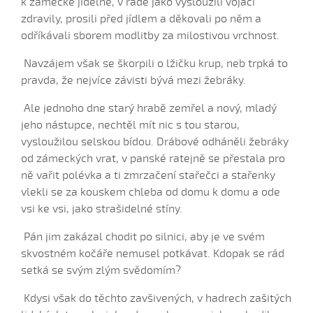
k zámecké jídelně, v řadě jako vysloužilí vojáci
Chovali ňa maměnka
zdravily, prosili před jídlem a děkovali po něm a
Chovali ně maměnka...
odříkávali sborem modlitby za milostivou vrchnost.
Chovaly ně maměnka (Lucie Rybnikářová, 2008)
Navzájem však se škorpili o lžičku krup, neb trpká to
Chovaly ně maměnka (Tereza Hůsková, 2004)
pravda, že nejvíce závisti bývá mezi žebráky.
Čí sú to husy na tej vodě
Ale jednoho dne starý hrabě zemřel a nový, mladý
Čí to husičky na tej vodě (Štěpánka Králová, 2004)
jeho nástupce, nechtěl mít nic s tou starou,
Čí to lúčka nekosená...
vysloužilou selskou bídou. Drábové odháněli žebráky
Čí že sú to koně ve dvoře (David Hofman, 2004)
od zámeckých vrat, v panské ratejně se přestala pro
Čí že sú to koně, žádný s nima neore (Martin Pěcha,
ně vařit polévka a ti zmrzačení stařečci a stařenky
2004)
vlekli se za kouskem chleba od domu k domu a ode
Cigáné, cigáné (Anna Maňásková, 2005)
vsi ke vsi, jako strašidelné stíny.
Čja, že je to hen ta scena (Martina Holíková, 2005)
Pán jim zakázal chodit po silnici, aby je ve svém
Co sa stalo na Stráni pri bráně (Alena Mimochodková,
skvostném kočáře nemusel potkávat. Kdopak se rád
2005)
setká se svým zlým svědomím?
Daj ně, Bože, synka...
Kdysi však do těchto zavšivených, v hadrech zašitých
Daj ně, Bože, vědět (Lucie Rybnikářová, 2009)