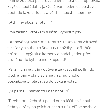
Pán je zdaleka pozoroval a jeho zlost se stupňovala,
Ej, moselo by nebyc (Antonín Bruštík, 2004)
když se spořádali v jakýsi útvar. Jeden se postavil
Ej oře, oře, pánú pacholek (Jana Záhorová, 2005)
dopředu jako dirigent a všichni spustili sborem:
Ej oře, oře, pánú pacholek (Julie Habartová, 2004)
„Ach, my ubozí sirotci…!“
Ej oře, oře pánú pacholek (Kristýna Macková, 2009)
Pán zesinal vztekem a kázal vypustit psy.
Ej, padá, padá rosička (Adéla Čevelová, 2010)
Ej, padá, padá rosička (Kateřina Koníčková, 2004)
Drábové vyrazili s metlami a s lískovkami zároveň
Ej, počkaj, Juro, Jane...
s hafany a stíhali a štvali ty ubožáky, kteří křičeli
hrůzou, klopýtali o kameny a padali jeden přes
Ej, počkaj, Juro, Jane (Klára Elsnerová, 2008)
druhého. To bylo, pane, krupobití!
Ej, rozmarýn, rozmarýn...
Ej, vím já o děvčině
Psi z nich rvali cáry oděvu a zakusovali se jim do
lýtek a pán v okně se smál, až mu břicho
Ešče si zazpjevám (Provodovská Kristýna, 2010)
poskakovalo, plácal se do boků a volal:
Eště byly štyry týdně do hodů
„Superbe! Charmant! Fascinateur!“
Eště jednú
Fialenko modrá...
Ti rebelanti žebráčtí pak dlouho léčili své boule,
Fialenko modrá, co nemožeš
šrámy a rány po psích zubech a někteří se nezbavili