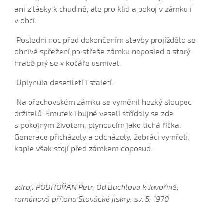
ani z lásky k chudině, ale pro klid a pokoj v zámku i
Naprostred Dunaja...
v obci.
Naprostred Dunaja vyrostel
Naši páni
Poslední noc před dokončením stavby projíždělo se
ohnivé spřežení po střeše zámku naposled a starý
Ně tatíček kázal
hrabě prý se v kočáře usmíval.
Nebude z Janíčka voják (Jakub Hrbáč, 2006)
Nechce ňa panenka žádná (Roman Kotil, 2004)
Uplynula desetiletí i staletí.
Nechoď, Janíčko (Daniel Beníček, 2009)
Na ořechovském zámku se vyměnil hezký sloupec
Nechoď k nám, šohajku (Klaudie Čaňová, 2008)
držitelů. Smutek i bujné veselí střídaly se zde
s pokojným životem, plynoucím jako tichá říčka.
Nechoď synečku
Generace přicházely a odcházely, žebráci vymřeli,
Nechodívaj k nám (Veronika Filípková, 2010)
kaple však stojí před zámkem doposud.
Nechodívaj, šohaj, ke mně (Eva Čechová, 2006)
Nedaleko od Karlovéj Janová...
Nedávaj ňa, mamko (Hana Pavlišová, 2006)
zdroj: PODHOŘAN Petr, Od Buchlova k Javořině,
Nevím si já rady (Karolina Hluší, 2014)
románová příloha Slovácké jiskry, sv. 5, 1970
Nevím si já rady (Směřičková Barbora, 2009)