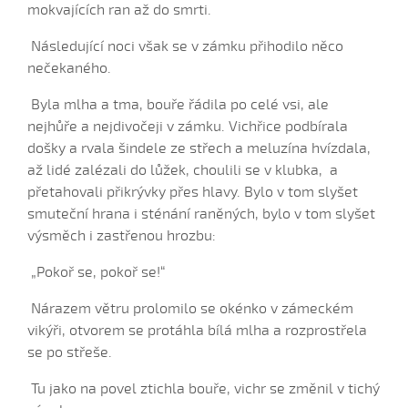
mokvajících ran až do smrti.
Haj, husičky, haj (Helena Šťastná, 2008)
Hnalo dívča krávy (Čevelová Adéla, 2008)
Následující noci však se v zámku přihodilo něco
Hnalo dívča krávy, hnalo (Jolana Sedlářová, 2017)
nečekaného.
Hnalo dívča krávy (Jana Gabrielová, 2010)
Byla mlha a tma, bouře řádila po celé vsi, ale
Hnalo dívča krávy (Kristýna Menšíková, 2013)
nejhůře a nejdivočeji v zámku. Vichřice podbírala
došky a rvala šindele ze střech a meluzína hvízdala,
Hnalo dívča krávy (Lucie Němečková, 2013)
až lidé zalézali do lůžek, choulili se v klubka, a
Hnalo dívča krávy (Nora Ondrová, 2014)
přetahovali přikrývky přes hlavy. Bylo v tom slyšet
Hoja, hoja, hoja (Iva Bedřichová, 2005)
smuteční hrana i sténání raněných, bylo v tom slyšet
Hoja, hoja, hoja (Kateřina Hruščáková, 2008)
výsměch i zastřenou hrozbu:
Hoja, hoja, hoja (Valerie Šabršulová, 2009)
„Pokoř se, pokoř se!“
Hopaj hop...
Nárazem větru prolomilo se okénko v zámeckém
Hopaj hop, hopaj hop
vikýři, otvorem se protáhla bílá mlha a rozprostřela
Hore ňú, dole ňú
se po střeše.
Hradišťu, Hradišťu (Dominika Musilová, 2009)
Tu jako na povel ztichla bouře, vichr se změnil v tichý
Hrajte ně husličky (Antonín Bruštík, 2006)