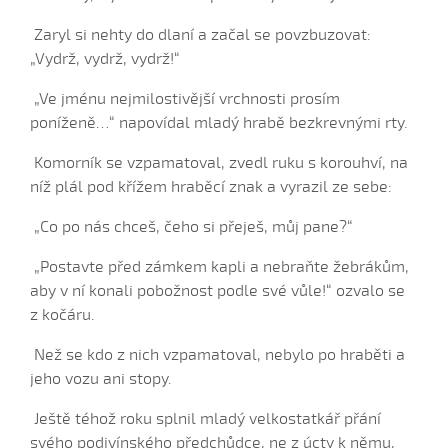
Na bánovskej věži, zlatá baňa leži
Zaryl si nehty do dlaní a začal se povzbuzovat:
Na fojtova roli (Barbora Trubačová, 2008)
„Vydrž, vydrž, vydrž!“
Na poli mandel (Daniel Bruštík, 2010)
„Ve jménu nejmilostivější vrchnosti prosím
Na tej lúce, na zelenej (Natálie Vaculová, 2004)
poníženě…“ napovídal mladý hrabě bezkrevnými rty.
Na tem straňanském rynku
Komorník se vzpamatoval, zvedl ruku s korouhví, na
Na tom mosce (Barbora Směřičková, 2009)
níž plál pod křížem hraběcí znak a vyrazil ze sebe:
Na tom našem dvorku...
„Co po nás chceš, čeho si přeješ, můj pane?“
Na tom našem dvorku (Kateřina Šilhavíková, 2010)
Na tom našem nátoníčku
„Postavte před zámkem kapli a nebraňte žebrákům,
Na tú svatú Katerinu...
aby v ní konali pobožnost podle své vůle!“ ozvalo se
z kočáru.
Na tých panských lukách...
Na zelenéj lúce...
Než se kdo z nich vzpamatoval, nebylo po hraběti a
Nad maštalenkú (Iveta Janíková, 2006)
jeho vozu ani stopy.
Nad maštalenkú (Palánková Eva, 2008)
Ještě téhož roku splnil mladý velkostatkář přání
Nad maštalenkú (Petra Hrubošová, 2004)
svého podivínského předchůdce, ne z úcty k němu,