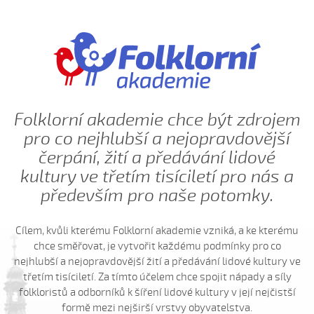
2006)
Páslo dívča na dolině pávy (Šárka Hašková, 2004)
Páslo dívča páva (Andrea Slavotínková, 2006)
Páslo dívča páva (Barbora Fornůsková, 2016)
Páslo dívča páva (Jana Uhýrková, 2004)
Páslo dzievča na dolině krávy (Jana Záhorová, 2004)
Folklorní akademie chce být zdrojem
Pásol Janko dva voly (Kateřina Koníčková, 2006)
pro co nejhlubší a nejopravdovější
Pásol Janko dva voly (Šárka Hašková, 2004)
čerpání, žití a předávání lidové
☼ Pěkný je deň...
kultury ve třetím tisíciletí pro nás a
především pro naše potomky.
Plače kočka...
Počkaj, šohajíčku (Jana Záhorová, 2005)
Cílem, kvůli kterému Folklorní akademie vzniká, a ke kterému
Počkaj, šohajíčku (Julie Habartová, 2004)
chce směřovat, je vytvořit každému podmínky pro co
Počkaj, šohajíčku (Kristýna Macková, 2009)
nejhlubší a nejopravdovější žití a předávání lidové kultury ve
Počkajte, pacholíci (Daniel Bruštík, 2009)
třetím tisíciletí. Za tímto účelem chce spojit nápady a síly
folkloristů a odborníků k šíření lidové kultury v její nejčistší
Pod horú jatelinka
formě mezi nejširší vrstvy obyvatelstva.