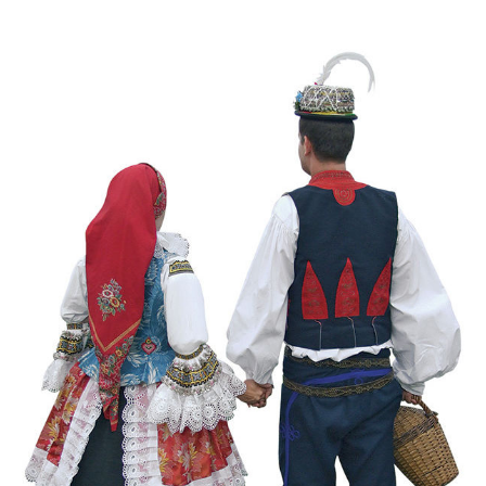
Chovali ně maměnka...
Chovaly ně maměnka (Lucie Rybnikářová, 2008)
Chovaly ně maměnka (Tereza Hůsková, 2004)
Čí sú to husy na tej vodě
Čí to husičky na tej vodě (Štěpánka Králová, 2004)
Čí to lúčka nekosená...
Čí že sú to koně ve dvoře (David Hofman, 2004)
Čí že sú to koně, žádný s nima neore (Martin Pěcha,
2004)
Cigáné, cigáné (Anna Maňásková, 2005)
Čja, že je to hen ta scena (Martina Holíková, 2005)
Co sa stalo na Stráni pri bráně (Alena Mimochodková,
2005)
Daj ně, Bože, synka...
Daj ně, Bože, vědět (Lucie Rybnikářová, 2009)
Daj, Pán Bůh, deštíčka (Marek Pavlica, 2010)