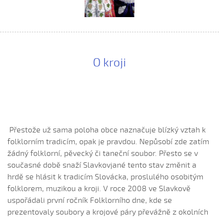
Ej oře, oře, pánú pacholek (Jana Záhorová, 2005)
Ej oře, oře, pánú pacholek (Julie Habartová, 2004)
Ej oře, oře pánú pacholek (Kristýna Macková, 2009)
Ej, padá, padá rosička (Adéla Čevelová, 2010)
O kroji
Ej, padá, padá rosička (Kateřina Koníčková, 2004)
Ej, počkaj, Juro, Jane...
Ej, počkaj, Juro, Jane (Klára Elsnerová, 2008)
Ej, rozmarýn, rozmarýn...
Ej, vím já o děvčině
Přestože už sama poloha obce naznačuje blízký vztah k
Ešče si zazpjevám (Provodovská Kristýna, 2010)
folklorním tradicím, opak je pravdou. Nepůsobí zde zatím
Eště byly štyry týdně do hodů
žádný folklorní, pěvecký či taneční soubor. Přesto se v
Eště jednú
současné době snaží Slavkovjané tento stav změnit a
hrdě se hlásit k tradicím Slovácka, proslulého osobitým
Fialenko modrá...
folklorem, muzikou a kroji. V roce 2008 ve Slavkově
Fialenko modrá, co nemožeš
uspořádali první ročník Folklorního dne, kde se
Haj, husičky, haj (Helena Šťastná, 2008)
prezentovaly soubory a krojové páry převážně z okolních