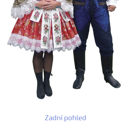
Bílá růža rozkvétala (Alena Mimochodková, 2006)
Bílá růža rozkvétala (Kristýna Malá, 2009)
Boršičtí mládenci (Kateřina Šmídová, 2009)
Černé oči, černé
Červená růžičko (Petra Obdržálková, 2010)
Červené jablúčko...
Červené jabučko (Klára Elsnerová, 2008)
Chodí kňaz po dvore (Martin Pěcha, 2006)
Chodí kňaz po dvore (Patrik Matušina, 2008)
Chodila...
Chodiła Anička...
Chodila po roli...
Chodily dvě panny...
Chodily dvě panny (Iveta Janíková, 2008)
Zadní pohled
Chovali ňa maměnka