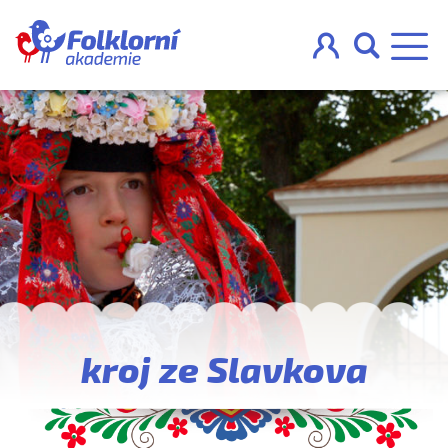



O projektu
Pravidla
Blog
Nahraj
kroj ze Slavkova