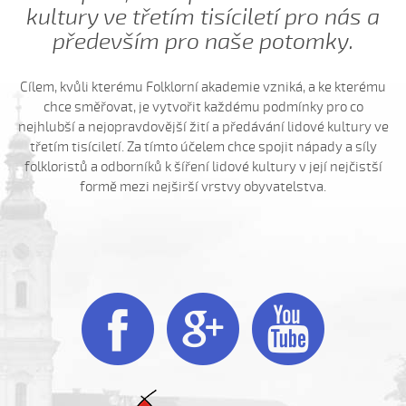
Já su ráda (Renata Šťastná, 2006)
kultury ve třetím tisíciletí pro nás a
především pro naše potomky.
Já su ráda (Vystrčilová Žaneta, 2007)
Já su synek z Debrecína (Daniel Bruštík, 2010)
Cílem, kvůli kterému Folklorní akademie vzniká, a ke kterému
Ja žalo dívča, ja žalo trávu
chce směřovat, je vytvořit každému podmínky pro co
Janíčenko, Janko...
nejhlubší a nejopravdovější žití a předávání lidové kultury ve
třetím tisíciletí. Za tímto účelem chce spojit nápady a síly
Janíčku...
folkloristů a odborníků k šíření lidové kultury v její nejčistší
Janíčku, Janíčku...
formě mezi nejširší vrstvy obyvatelstva.
Jano z hory jede (Petr Suchánek, 2008)
Javorové husle (Antonín Bruštík, 2006)
Jede forman dolinú (Daniel Beníček 2008)
Jede Janko...



Jede šohaj z Vídňa (Alois Zatloukal, 2004)
Jeden cigáň (Daniel Bruštík, 2013)
Jeden cigáň (Josef Zámečník, 2009)
Jedna mamka (Eliška Hodulíková, 2008)