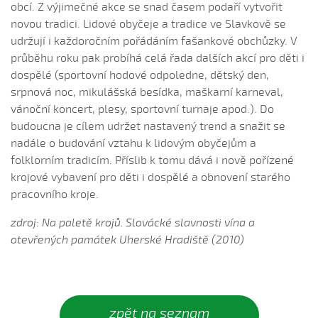
Hnalo dívča krávy (Čevelová Adéla, 2008)
obcí. Z výjimečné akce se snad časem podaří vytvořit
novou tradici. Lidové obyčeje a tradice ve Slavkově se
Hnalo dívča krávy, hnalo (Jolana Sedlářová, 2017)
udržují i každoročním pořádáním fašankové obchůzky. V
Hnalo dívča krávy (Jana Gabrielová, 2010)
průběhu roku pak probíhá celá řada dalších akcí pro děti i
Hnalo dívča krávy (Kristýna Menšíková, 2013)
dospělé (sportovní hodové odpoledne, dětský den,
Hnalo dívča krávy (Lucie Němečková, 2013)
srpnová noc, mikulášská besídka, maškarní karneval,
vánoční koncert, plesy, sportovní turnaje apod.). Do
Hnalo dívča krávy (Nora Ondrová, 2014)
budoucna je cílem udržet nastavený trend a snažit se
Hoja, hoja, hoja (Iva Bedřichová, 2005)
nadále o budování vztahu k lidovým obyčejům a
Hoja, hoja, hoja (Kateřina Hruščáková, 2008)
folklorním tradicím. Příslib k tomu dává i nově pořízené
Hoja, hoja, hoja (Valerie Šabršulová, 2009)
krojové vybavení pro děti i dospělé a obnovení starého
pracovního kroje.
Hopaj hop...
Hopaj hop, hopaj hop
zdroj: Na paletě krojů. Slovácké slavnosti vína a
otevřených památek Uherské Hradiště (2010)
Hore ňú, dole ňú
Hradišťu, Hradišťu (Dominika Musilová, 2009)
Hrajte ně husličky (Antonín Bruštík, 2006)
Hrajte ně husličky (Daniel Bruštík, 2009)
zpět na seznam