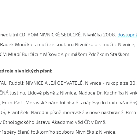
mediální CD-ROM NIVNICKÉ SEDLCKÉ. Nivnička 2008.
dostupné
 Radek Moučka s muži ze souboru Nivnička a s muži z Nivnice, 
 CM Mladí Burčáci z Míkovic s primášem Zdeňkem Staškem
 zdroje nivnických písní:
AL, Rudolf. NIVNICE A JEJÍ OBYVATELÉ. Nivnice - rukopis ze 30. 
NÁ Justina, Lidové písně z Nivnice, Nadace Dr. Kachníka Nivni
, František. Moravské národní písně s nápěvy do textu vřaděn
Š, František. Národní písně moravské v nově nasbírané. Brno
y Etnologického ústavu Akademie věd ČR v Brně.
ní sběry členů folklorního souboru Nivnička z Nivnice.