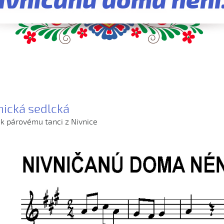
ivničanú doma nén
nická sedlcká
 k párovému tanci z Nivnice