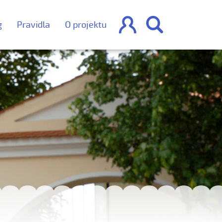


g
Pravidla
O projektu