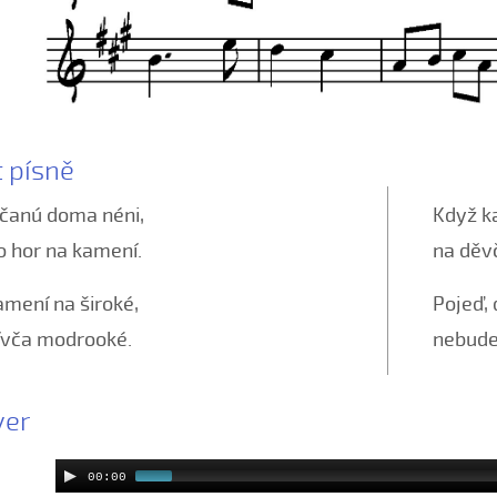
t písně
ičanú doma néni,
Když k
do hor na kamení.
na děvč
mení na široké,
Pojeď, 
dívča modrooké.
nebude
yer
00:00