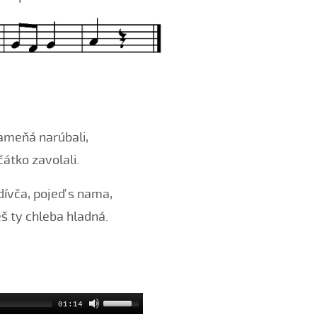
ameňá narúbali,
átko zavolali.
dívča, pojeď s nama,
š ty chleba hladná.
01:14