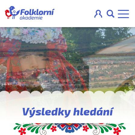



O projektu
Pravidla
Blog
Nahraj
Výsledky hledání