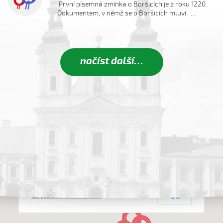
První písemná zmínka o Boršicích je z roku 1220.
Dokumentem, v němž se o Boršicích mluví, …
načíst další…
This page can't load Google Maps correctly.
OK
Do you own this website?