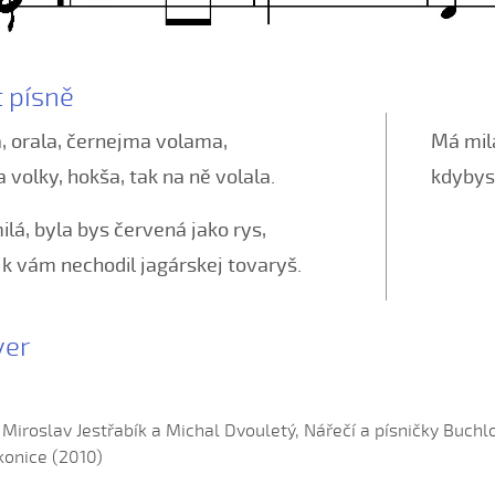
t písně
, orala, černejma volama,
Má milá
 volky, hokša, tak na ně volala.
kdybys
lá, byla bys červená jako rys,
k vám nechodil jagárskej tovaryš.
yer
: Miroslav Jestřabík a Michal Dvouletý, Nářečí a písničky Buc
onice (2010)