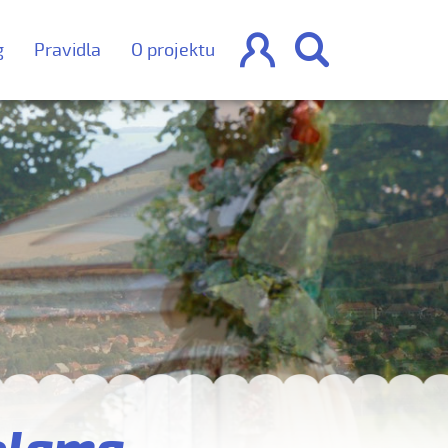


g
Pravidla
O projektu