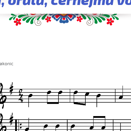
, orala, černejma 
akonic