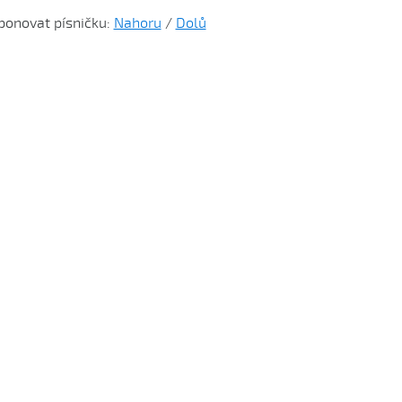
ponovat písničku:
Nahoru
/
Dolů