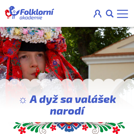



O projektu
Pravidla
Blog
☼ A dyž sa valášek
Nahraj
narodí