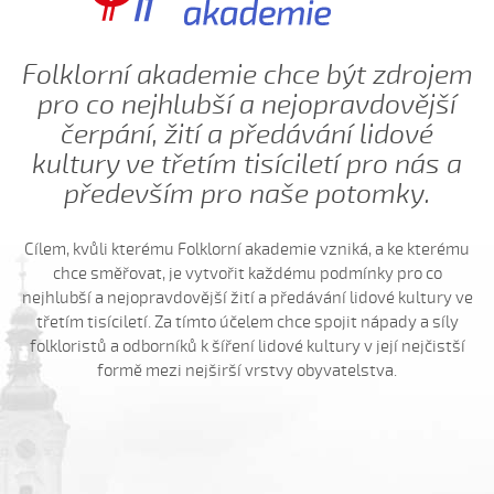
Haj, husičky, haj (Helena Šťastná, 2008)
Hnalo dívča krávy (Čevelová Adéla, 2008)
Folklorní akademie chce být zdrojem
Hnalo dívča krávy, hnalo (Jolana Sedlářová, 2017)
pro co nejhlubší a nejopravdovější
Hnalo dívča krávy (Jana Gabrielová, 2010)
čerpání, žití a předávání lidové
Hnalo dívča krávy (Kristýna Menšíková, 2013)
kultury ve třetím tisíciletí pro nás a
Hnalo dívča krávy (Lucie Němečková, 2013)
především pro naše potomky.
Hnalo dívča krávy (Nora Ondrová, 2014)
Hoja, hoja, hoja (Iva Bedřichová, 2005)
Cílem, kvůli kterému Folklorní akademie vzniká, a ke kterému
Hoja, hoja, hoja (Kateřina Hruščáková, 2008)
chce směřovat, je vytvořit každému podmínky pro co
nejhlubší a nejopravdovější žití a předávání lidové kultury ve
Hoja, hoja, hoja (Valerie Šabršulová, 2009)
třetím tisíciletí. Za tímto účelem chce spojit nápady a síly
Hopaj hop...
folkloristů a odborníků k šíření lidové kultury v její nejčistší
Hopaj hop, hopaj hop
formě mezi nejširší vrstvy obyvatelstva.
Hore ňú, dole ňú
Hradišťu, Hradišťu (Dominika Musilová, 2009)
Hrajte ně husličky (Antonín Bruštík, 2006)