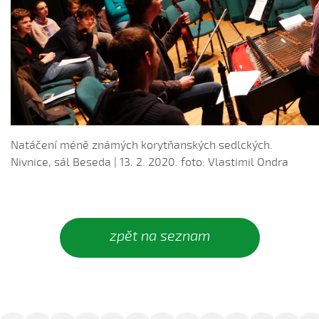
Ej oře, oře, pánú pacholek (Julie Habartová, 2004)
Ej oře, oře pánú pacholek (Kristýna Macková, 2009)
Ej, padá, padá rosička (Adéla Čevelová, 2010)
Ej, padá, padá rosička (Kateřina Koníčková, 2004)
Ej, počkaj, Juro, Jane...
Ej, počkaj, Juro, Jane (Klára Elsnerová, 2008)
Natáčení méně známých korytňanských sedlckých.
Ej, rozmarýn, rozmarýn...
Nivnice, sál Beseda | 13. 2. 2020. foto: Vlastimil Ondra
Ej, vím já o děvčině
Ešče si zazpjevám (Provodovská Kristýna, 2010)
Eště byly štyry týdně do hodů
Eště jednú
zpět na seznam
Fialenko modrá...
Fialenko modrá, co nemožeš
Haj, husičky, haj (Helena Šťastná, 2008)
Hnalo dívča krávy (Čevelová Adéla, 2008)