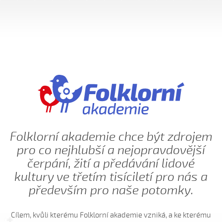
Hnalo dívča krávy, hnalo (Jolana Sedlářová, 2017)
Hnalo dívča krávy (Jana Gabrielová, 2010)
Hnalo dívča krávy (Kristýna Menšíková, 2013)
Hnalo dívča krávy (Lucie Němečková, 2013)
Hnalo dívča krávy (Nora Ondrová, 2014)
Hoja, hoja, hoja (Iva Bedřichová, 2005)
Hoja, hoja, hoja (Kateřina Hruščáková, 2008)
Hoja, hoja, hoja (Valerie Šabršulová, 2009)
Hopaj hop...
Folklorní akademie chce být zdrojem
pro co nejhlubší a nejopravdovější
Hopaj hop, hopaj hop
čerpání, žití a předávání lidové
Hore ňú, dole ňú
kultury ve třetím tisíciletí pro nás a
Hradišťu, Hradišťu (Dominika Musilová, 2009)
především pro naše potomky.
Hrajte ně husličky (Antonín Bruštík, 2006)
Hrajte ně husličky (Daniel Bruštík, 2009)
Cílem, kvůli kterému Folklorní akademie vzniká, a ke kterému