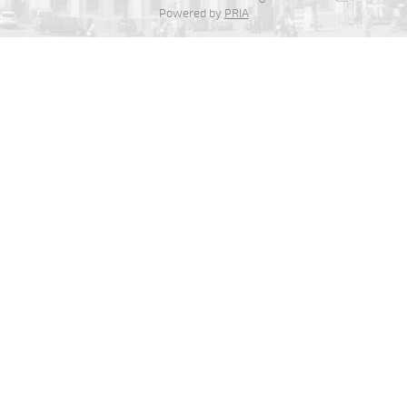
Já su ráda (Renata Šťastná, 2006)
Powered by
PRIA
Já su ráda (Vystrčilová Žaneta, 2007)
Já su synek z Debrecína (Daniel Bruštík, 2010)
Ja žalo dívča, ja žalo trávu
Janíčenko, Janko...
Janíčku...
Janíčku, Janíčku...
Jano z hory jede (Petr Suchánek, 2008)
Javorové husle (Antonín Bruštík, 2006)
Jede forman dolinú (Daniel Beníček 2008)
Jede Janko...
Jede šohaj z Vídňa (Alois Zatloukal, 2004)
Jeden cigáň (Daniel Bruštík, 2013)
Jeden cigáň (Josef Zámečník, 2009)
Jedna mamka (Eliška Hodulíková, 2008)