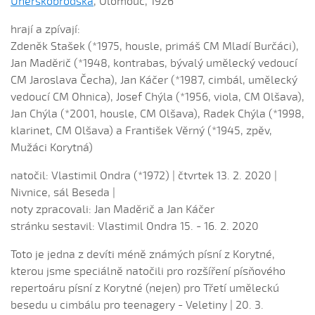
Uherskobrodska
, Olomouc, 1926
Chovaly ně maměnka (Lucie Rybnikářová, 2008)
hrají a zpívají:
Chovaly ně maměnka (Tereza Hůsková, 2004)
Zdeněk Stašek (*1975, housle, primáš CM Mladí Burčáci),
Čí sú to husy na tej vodě
Jan Maděrič (*1948, kontrabas, bývalý umělecký vedoucí
Čí to husičky na tej vodě (Štěpánka Králová, 2004)
CM Jaroslava Čecha), Jan Káčer (*1987, cimbál, umělecký
vedoucí CM Ohnica), Josef Chýla (*1956, viola, CM Olšava),
Čí to lúčka nekosená...
Jan Chýla (*2001, housle, CM Olšava), Radek Chýla (*1998,
Čí že sú to koně ve dvoře (David Hofman, 2004)
klarinet, CM Olšava) a František Věrný (*1945, zpěv,
Čí že sú to koně, žádný s nima neore (Martin Pěcha,
Mužáci Korytná)
2004)
natočil: Vlastimil Ondra (*1972) | čtvrtek 13. 2. 2020 |
Cigáné, cigáné (Anna Maňásková, 2005)
Nivnice, sál Beseda |
Čja, že je to hen ta scena (Martina Holíková, 2005)
noty zpracovali: Jan Maděrič a Jan Káčer
Co sa stalo na Stráni pri bráně (Alena Mimochodková,
stránku sestavil: Vlastimil Ondra 15. - 16. 2. 2020
2005)
Toto je jedna z devíti méně známých písní z Korytné,
Daj ně, Bože, synka...
kterou jsme speciálně natočili pro rozšíření písňového
Daj ně, Bože, vědět (Lucie Rybnikářová, 2009)
repertoáru písní z Korytné (nejen) pro Třetí uměleckú
Daj, Pán Bůh, deštíčka (Marek Pavlica, 2010)
besedu u cimbálu pro teenagery - Veletiny | 20. 3.