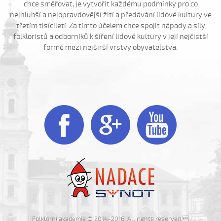
Hrajte ně husličky (Jakub Šustr, 2004)
chce směřovat, je vytvořit každému podmínky pro co
nejhlubší a nejopravdovější žití a předávání lidové kultury ve
Hrajte ně husličky (Marek Kuruc, 2014)
třetím tisíciletí. Za tímto účelem chce spojit nápady a síly
Hrajte ně husličky (Matouš Orlovský, 2017)
folkloristů a odborníků k šíření lidové kultury v její nejčistší
Hromy bijú...
formě mezi nejširší vrstvy obyvatelstva.
Hromy bijú a déšť
Hromy bijú a déšť prší...
Hromy bijú a déšť prší leje sa (Patrik Matušina, 2010)
Hubočí, hubočí



Husári, husári...
Ide forman dolinú
Ideme, ideme...
Já bych sa vdávala (Lucie Rybnikářová, 2008)
Já su ráda (Gabriela Krchňáčková, 2010)
Já su ráda (Jana Matějíčková, 2009)
Já su ráda (Lucie Vaculková, 2016)
Folklorní akademie © 2014-2016. All rights reserved.