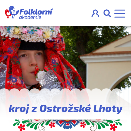



O projektu
Pravidla
Blog
Nahraj
kroj z Ostrožské Lhoty