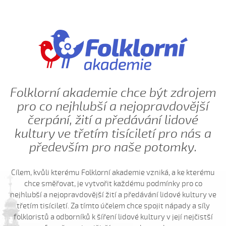
Já su ráda (Vystrčilová Žaneta, 2007)
Já su synek z Debrecína (Daniel Bruštík, 2010)
Ja žalo dívča, ja žalo trávu
Janíčenko, Janko...
Janíčku...
Janíčku, Janíčku...
Folklorní akademie chce být zdrojem
Jano z hory jede (Petr Suchánek, 2008)
pro co nejhlubší a nejopravdovější
Javorové husle (Antonín Bruštík, 2006)
čerpání, žití a předávání lidové
Jede forman dolinú (Daniel Beníček 2008)
kultury ve třetím tisíciletí pro nás a
Jede Janko...
především pro naše potomky.
Jede šohaj z Vídňa (Alois Zatloukal, 2004)
Jeden cigáň (Daniel Bruštík, 2013)
Cílem, kvůli kterému Folklorní akademie vzniká, a ke kterému
chce směřovat, je vytvořit každému podmínky pro co
Jeden cigáň (Josef Zámečník, 2009)
nejhlubší a nejopravdovější žití a předávání lidové kultury ve
Jedna mamka (Eliška Hodulíková, 2008)
třetím tisíciletí. Za tímto účelem chce spojit nápady a síly
K horám...
folkloristů a odborníků k šíření lidové kultury v její nejčistší