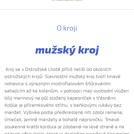
Ej oře, oře, pánú pacholek (Julie Habartová, 2004)
Ej oře, oře pánú pacholek (Kristýna Macková, 2009)
Ej, padá, padá rosička (Adéla Čevelová, 2010)
O kroji
Ej, padá, padá rosička (Kateřina Koníčková, 2004)
Ej, počkaj, Juro, Jane...
Ej, počkaj, Juro, Jane (Klára Elsnerová, 2008)
mužský kroj
Ej, rozmarýn, rozmarýn...
Ej, vím já o děvčině
Kroj se v Ostrožské Lhotě příliš neliší od okolních
Ešče si zazpjevám (Provodovská Kristýna, 2010)
ostrožských krojů. Slavnostní mužský kroj tvoří tmavé
Eště byly štyry týdně do hodů
nohavice s výrazným modrofialovám šňůrováním
Eště jednú
sahajícím až ke kolenům, v poklopci mají svobodní vložen
bílý merinový na půl složený kapesníček s třásněmi.
Fialenko modrá...
Košile je příramkového střihu, s baňkovými rukávy bez
Fialenko modrá, co nemožeš
manžet. Výšivka podle předkreslené niti zdobí ramena,
Haj, husičky, haj (Helena Šťastná, 2008)
límeček, jemně manžety a bohatě náprsničku. Tmavá
Hnalo dívča krávy (Čevelová Adéla, 2008)
soukenná kratší kordula je zdobená na levé straně a na