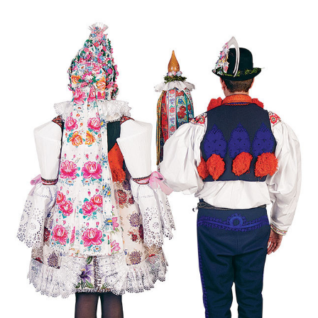
Chovaly ně maměnka (Tereza Hůsková, 2004)
Čí sú to husy na tej vodě
Čí to husičky na tej vodě (Štěpánka Králová, 2004)
Čí to lúčka nekosená...
Čí že sú to koně ve dvoře (David Hofman, 2004)
Čí že sú to koně, žádný s nima neore (Martin Pěcha,
2004)
Cigáné, cigáné (Anna Maňásková, 2005)
Čja, že je to hen ta scena (Martina Holíková, 2005)
Co sa stalo na Stráni pri bráně (Alena Mimochodková,
2005)
Daj ně, Bože, synka...
Daj ně, Bože, vědět (Lucie Rybnikářová, 2009)
Daj, Pán Bůh, deštíčka (Marek Pavlica, 2010)
Dívča, dívča...