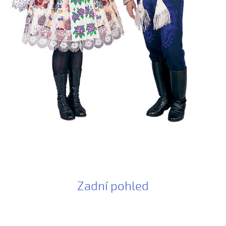
Boršičtí mládenci (Kateřina Šmídová, 2009)
Černé oči, černé
Červená růžičko (Petra Obdržálková, 2010)
Červené jablúčko...
Červené jabučko (Klára Elsnerová, 2008)
Chodí kňaz po dvore (Martin Pěcha, 2006)
Chodí kňaz po dvore (Patrik Matušina, 2008)
Chodila...
Chodiła Anička...
Chodila po roli...
Chodily dvě panny...
Chodily dvě panny (Iveta Janíková, 2008)
Zadní pohled
Chovali ňa maměnka
Chovali ně maměnka...
Chovaly ně maměnka (Lucie Rybnikářová, 2008)