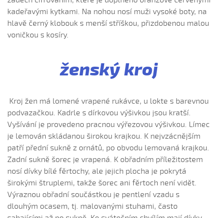
zádech cifrováním, které je doplněno oranžově červenými
Hnalo dívča krávy, hnalo (Jolana Sedlářová, 2017)
kadeřavými kytkami. Na nohou nosí muži vysoké boty, na
Hnalo dívča krávy (Jana Gabrielová, 2010)
hlavě černý klobouk s menší stříškou, přizdobenou malou
Hnalo dívča krávy (Kristýna Menšíková, 2013)
voničkou s kosíry.
Hnalo dívča krávy (Lucie Němečková, 2013)
Hnalo dívča krávy (Nora Ondrová, 2014)
ženský kroj
Hoja, hoja, hoja (Iva Bedřichová, 2005)
Hoja, hoja, hoja (Kateřina Hruščáková, 2008)
Kroj žen má lomené vrapené rukávce, u lokte s barevnou
Hoja, hoja, hoja (Valerie Šabršulová, 2009)
podvazačkou. Kadrle s dírkovou výšivkou jsou kratší.
Hopaj hop...
Vyšívání je provedeno pracnou výřezovou výšivkou. Límec
Hopaj hop, hopaj hop
je lemován skládanou širokou krajkou. K nejvzácnějším
patří přední sukně z ornátů, po obvodu lemovaná krajkou.
Hore ňú, dole ňú
Zadní sukně šorec je vrapená. K obřadním příležitostem
Hradišťu, Hradišťu (Dominika Musilová, 2009)
nosí dívky bílé fěrtochy, ale jejich plocha je pokrytá
Hrajte ně husličky (Antonín Bruštík, 2006)
širokými štruplemi, takže šorec ani fěrtoch není vidět.
Hrajte ně husličky (Daniel Bruštík, 2009)
Výraznou obřadní součástkou je pentlení vzadu s
dlouhým ocasem, tj. malovanými stuhami, často
Hrajte ně husličky (Jakub Šustr, 2004)