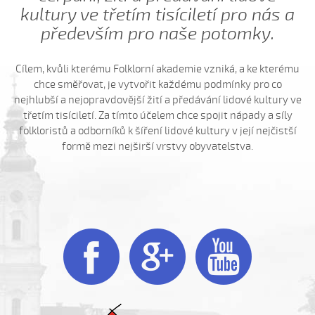
kultury ve třetím tisíciletí pro nás a
Hnalo dívča krávy, hnalo (Jolana Sedlářová, 2017)
především pro naše potomky.
Hnalo dívča krávy (Jana Gabrielová, 2010)
Hnalo dívča krávy (Kristýna Menšíková, 2013)
Cílem, kvůli kterému Folklorní akademie vzniká, a ke kterému
Hnalo dívča krávy (Lucie Němečková, 2013)
chce směřovat, je vytvořit každému podmínky pro co
nejhlubší a nejopravdovější žití a předávání lidové kultury ve
Hnalo dívča krávy (Nora Ondrová, 2014)
třetím tisíciletí. Za tímto účelem chce spojit nápady a síly
Hoja, hoja, hoja (Iva Bedřichová, 2005)
folkloristů a odborníků k šíření lidové kultury v její nejčistší
formě mezi nejširší vrstvy obyvatelstva.
Hoja, hoja, hoja (Kateřina Hruščáková, 2008)
Hoja, hoja, hoja (Valerie Šabršulová, 2009)
Hopaj hop...
Hopaj hop, hopaj hop
Hore ňú, dole ňú



Hradišťu, Hradišťu (Dominika Musilová, 2009)
Hrajte ně husličky (Antonín Bruštík, 2006)
Hrajte ně husličky (Daniel Bruštík, 2009)