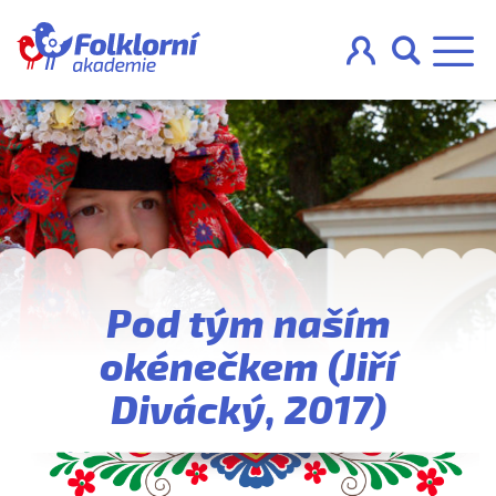



O projektu
Pravidla
Pod tým naším
Blog
okénečkem (Jiří
Nahraj
Divácký, 2017)