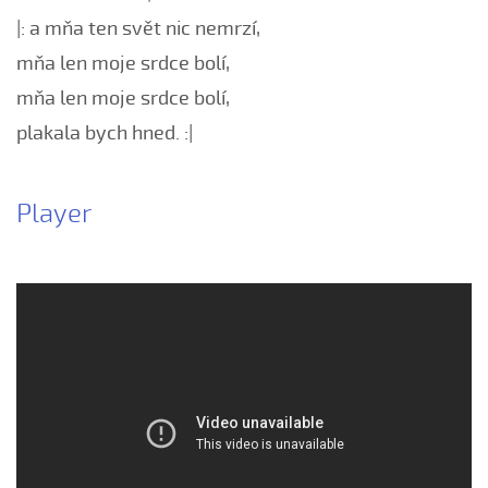
Chovaly ně maměnka (Lucie Rybnikářová, 2008)
|: a mňa ten svět nic nemrzí,
Chovaly ně maměnka (Tereza Hůsková, 2004)
mňa len moje srdce bolí,
Čí sú to husy na tej vodě
mňa len moje srdce bolí,
Čí to husičky na tej vodě (Štěpánka Králová, 2004)
plakala bych hned. :|
Čí to lúčka nekosená...
Čí že sú to koně ve dvoře (David Hofman, 2004)
Player
Čí že sú to koně, žádný s nima neore (Martin Pěcha,
2004)
Cigáné, cigáné (Anna Maňásková, 2005)
Čja, že je to hen ta scena (Martina Holíková, 2005)
Co sa stalo na Stráni pri bráně (Alena Mimochodková,
2005)
Daj ně, Bože, synka...
Daj ně, Bože, vědět (Lucie Rybnikářová, 2009)
Daj, Pán Bůh, deštíčka (Marek Pavlica, 2010)