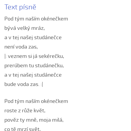
Text písně
Bílá růža rozkvétala (Kristýna Malá, 2009)
Boršičtí mládenci (Kateřina Šmídová, 2009)
Pod tým naším okénečkem
Černé oči, černé
bývá velký mráz,
Červená růžičko (Petra Obdržálková, 2010)
a v tej našej studánečce
Červené jablúčko...
není voda zas,
Červené jabučko (Klára Elsnerová, 2008)
|: veznem si já sekérečku,
Chodí kňaz po dvore (Martin Pěcha, 2006)
prerúbem tu studánečku,
Chodí kňaz po dvore (Patrik Matušina, 2008)
a v tej našej studánečce
Chodila...
bude voda zas. :|
Chodiła Anička...
Chodila po roli...
Pod tým naším okénečkem
Chodily dvě panny...
roste z růže květ,
Chodily dvě panny (Iveta Janíková, 2008)
pověz ty mně, moja milá,
Chovali ňa maměnka
co tě mrzí svět,
Chovali ně maměnka...