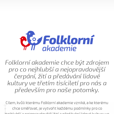
Ej, padá, padá rosička (Adéla Čevelová, 2010)
Ej, padá, padá rosička (Kateřina Koníčková, 2004)
Ej, počkaj, Juro, Jane...
Ej, počkaj, Juro, Jane (Klára Elsnerová, 2008)
Ej, rozmarýn, rozmarýn...
Ej, vím já o děvčině
Ešče si zazpjevám (Provodovská Kristýna, 2010)
Eště byly štyry týdně do hodů
Folklorní akademie chce být zdrojem
Eště jednú
pro co nejhlubší a nejopravdovější
Fialenko modrá...
čerpání, žití a předávání lidové
Fialenko modrá, co nemožeš
kultury ve třetím tisíciletí pro nás a
Haj, husičky, haj (Helena Šťastná, 2008)
především pro naše potomky.
Hnalo dívča krávy (Čevelová Adéla, 2008)
Hnalo dívča krávy, hnalo (Jolana Sedlářová, 2017)
Cílem, kvůli kterému Folklorní akademie vzniká, a ke kterému
chce směřovat, je vytvořit každému podmínky pro co
Hnalo dívča krávy (Jana Gabrielová, 2010)
nejhlubší a nejopravdovější žití a předávání lidové kultury ve