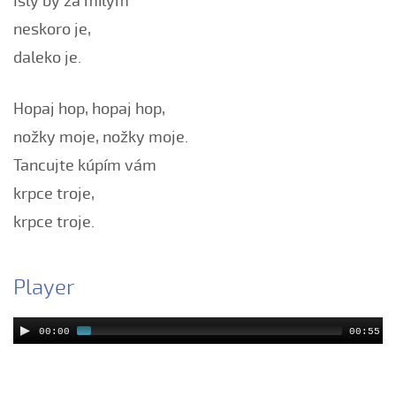
Išly by za milým
Černé oči, černé
neskoro je,
Červená růžičko (Petra Obdržálková, 2010)
daleko je.
Červené jablúčko...
Červené jabučko (Klára Elsnerová, 2008)
Hopaj hop, hopaj hop,
Chodí kňaz po dvore (Martin Pěcha, 2006)
nožky moje, nožky moje.
Chodí kňaz po dvore (Patrik Matušina, 2008)
Tancujte kúpím vám
Chodila...
krpce troje,
Chodiła Anička...
krpce troje.
Chodila po roli...
Chodily dvě panny...
Player
Chodily dvě panny (Iveta Janíková, 2008)
Chovali ňa maměnka
00:00
00:55
Chovali ně maměnka...
Chovaly ně maměnka (Lucie Rybnikářová, 2008)
Chovaly ně maměnka (Tereza Hůsková, 2004)