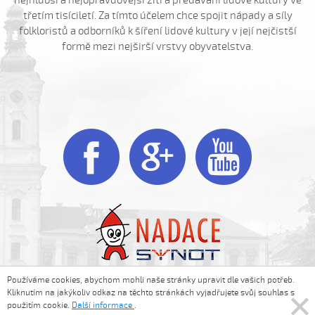
Hnalo dívča krávy (Kristýna Menšíková, 2013)
třetím tisíciletí. Za tímto účelem chce spojit nápady a síly
Hnalo dívča krávy (Lucie Němečková, 2013)
folkloristů a odborníků k šíření lidové kultury v její nejčistší
formě mezi nejširší vrstvy obyvatelstva.
Hnalo dívča krávy (Nora Ondrová, 2014)
Hoja, hoja, hoja (Iva Bedřichová, 2005)
Hoja, hoja, hoja (Kateřina Hruščáková, 2008)
Hoja, hoja, hoja (Valerie Šabršulová, 2009)
Hopaj hop...



Hopaj hop, hopaj hop
Hore ňú, dole ňú
Hradišťu, Hradišťu (Dominika Musilová, 2009)
Hrajte ně husličky (Antonín Bruštík, 2006)
Hrajte ně husličky (Daniel Bruštík, 2009)
Hrajte ně husličky (Jakub Šustr, 2004)
Používáme cookies, abychom mohli naše stránky upravit dle vašich potřeb.
Hrajte ně husličky (Marek Kuruc, 2014)
Folklorní akademie © 2014-2016. All rights reserved.
Kliknutím na jakýkoliv odkaz na těchto stránkách vyjadřujete svůj souhlas s
Hrajte ně husličky (Matouš Orlovský, 2017)

Powered by
PRIA
použitím cookie.
Další informace
.