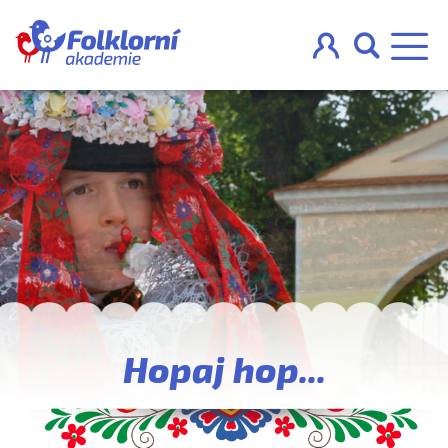



O projektu
Pravidla
Blog
Nahraj
Hopaj hop...