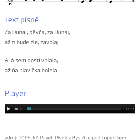
Bars su já hrnčířův syn
Text písně
Bílá růža rozkvétala (Alena Mimochodková, 2006)
Bílá růža rozkvétala (Kristýna Malá, 2009)
Za Dunaj, děvča, za Dunaj,
Boršičtí mládenci (Kateřina Šmídová, 2009)
až ti bude zle, zavolaj.
Černé oči, černé
Červená růžičko (Petra Obdržálková, 2010)
A já sem dosti volala,
Červené jablúčko...
až ňa hlavička bolela.
Červené jabučko (Klára Elsnerová, 2008)
Chodí kňaz po dvore (Martin Pěcha, 2006)
Player
Chodí kňaz po dvore (Patrik Matušina, 2008)
Chodila...
00:00
01:17
Chodiła Anička...
Chodila po roli...
Chodily dvě panny...
zdroj: POPELKA Pavel: Písně z Bystřice pod Lopeníkem