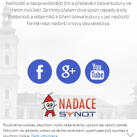
Ej, mamičko, jede k nám (Lucie Nucová, 2004)
nejhlubší a nejopravdovější žití a předávání lidové kultury ve
třetím tisíciletí. Za tímto účelem chce spojit nápady a síly
Ej, moselo by nebyc (Antonín Bruštík, 2004)
folkloristů a odborníků k šíření lidové kultury v její nejčistší
Ej oře, oře, pánú pacholek (Jana Záhorová, 2005)
formě mezi nejširší vrstvy obyvatelstva.
Ej oře, oře, pánú pacholek (Julie Habartová, 2004)
Ej oře, oře pánú pacholek (Kristýna Macková, 2009)
Ej, padá, padá rosička (Adéla Čevelová, 2010)
Ej, padá, padá rosička (Kateřina Koníčková, 2004)



Ej, počkaj, Juro, Jane...
Ej, počkaj, Juro, Jane (Klára Elsnerová, 2008)
Ej, rozmarýn, rozmarýn...
Ej, vím já o děvčině
Ešče si zazpjevám (Provodovská Kristýna, 2010)
Eště byly štyry týdně do hodů
Eště jednú
Používáme cookies, abychom mohli naše stránky upravit dle vašich potřeb.
Fialenko modrá...
Folklorní akademie © 2014-2016. All rights reserved.
Kliknutím na jakýkoliv odkaz na těchto stránkách vyjadřujete svůj souhlas s

Powered by
PRIA
použitím cookie.
Další informace
.