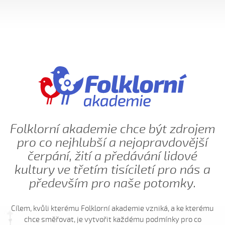
Daj ně, Bože, vědět (Lucie Rybnikářová, 2009)
Daj, Pán Bůh, deštíčka (Marek Pavlica, 2010)
Dívča, dívča...
Do kosteła zvónili...
Dycky ně maměnka říkávala (Fornůsková Barbora,
2010)
Dycky sa starali (Patrik Matušina, 2006)
Dycky sem....
Dycky sem sa...
Folklorní akademie chce být zdrojem
Dycky sem sa dívávala...
pro co nejhlubší a nejopravdovější
Dycky sem ti říkávala (Elsnerová Klára, 2010)
čerpání, žití a předávání lidové
kultury ve třetím tisíciletí pro nás a
Dyž sa voják na téj vojně (Antonín Bruštík, 2004)
především pro naše potomky.
Ej, až budu
Ej, až budu veliká
Cílem, kvůli kterému Folklorní akademie vzniká, a ke kterému
Ej, léto, léto (Jachníková Markéta, 2010)
chce směřovat, je vytvořit každému podmínky pro co