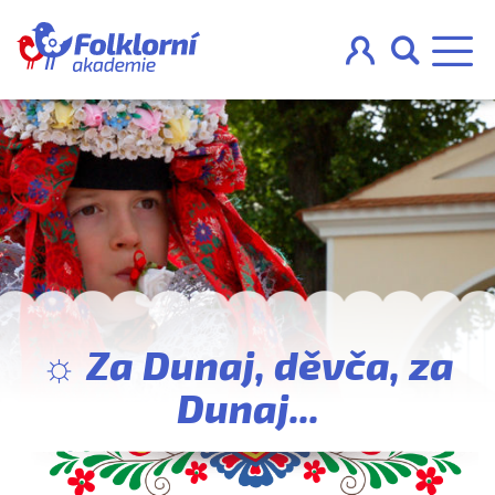



O projektu
Pravidla
Blog
☼ Za Dunaj, děvča, za
Nahraj
Dunaj...