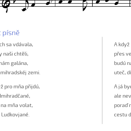
t písně
ch sa vdávala,
A když
 naši chtěli,
přes ve
 mám galána,
budú n
dmihradskéj zemi.
uteč, d
ž pro mňa přijdú,
A já by
edmihradčané,
ale ne
 na mňa volat,
poraď 
 Ludkovjané.
cestu 