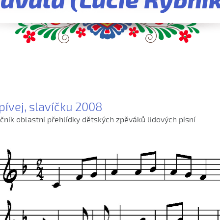
dávala (Lucie Rybni
pívej, slavíčku 2008
očník oblastní přehlídky dětských zpěváků lidových písní