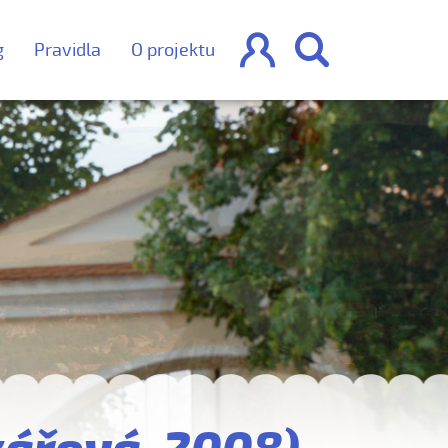


g
Pravidla
O projektu