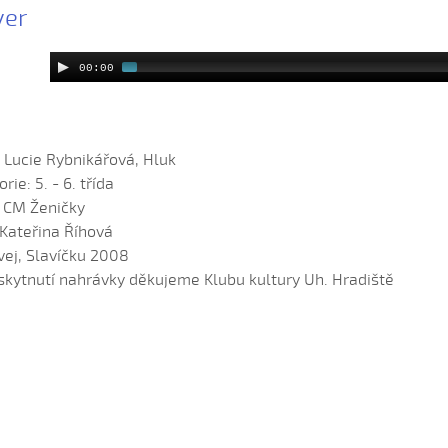
yer
00:00
: Lucie Rybnikářová, Hluk
rie: 5. - 6. třída
: CM Ženičky
 Kateřina Říhová
vej, Slavíčku 2008
skytnutí nahrávky děkujeme Klubu kultury Uh. Hradiště