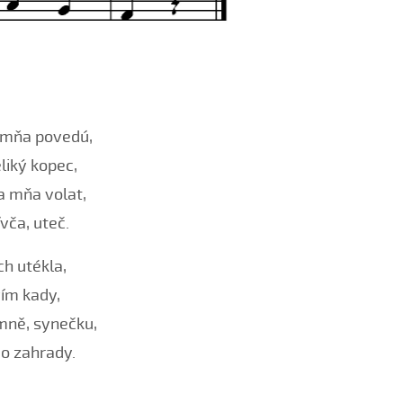
 mňa povedú,
liký kopec,
a mňa volat,
ívča, uteč.
ch utékla,
vím kady,
mně, synečku,
do zahrady.