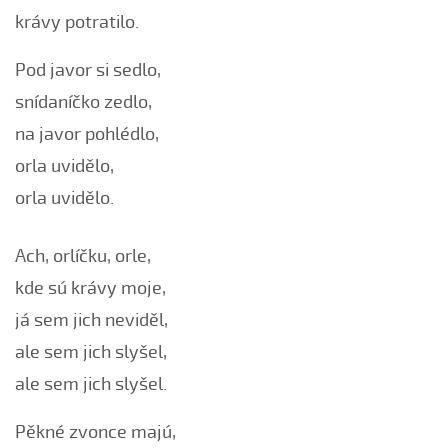
krávy potratilo.
Černé oči, černé
Červená růžičko (Petra Obdržálková, 2010)
Pod javor si sedlo,
Červené jablúčko...
snídaníčko zedlo,
Červené jabučko (Klára Elsnerová, 2008)
na javor pohlédlo,
Chodí kňaz po dvore (Martin Pěcha, 2006)
orla uvidělo,
Chodí kňaz po dvore (Patrik Matušina, 2008)
orla uvidělo.
Chodila...
Chodiła Anička...
Ach, orlíčku, orle,
Chodila po roli...
kde sú krávy moje,
Chodily dvě panny...
já sem jich neviděl,
Chodily dvě panny (Iveta Janíková, 2008)
ale sem jich slyšel,
Chovali ňa maměnka
ale sem jich slyšel.
Chovali ně maměnka...
Chovaly ně maměnka (Lucie Rybnikářová, 2008)
Pěkné zvonce majú,
Chovaly ně maměnka (Tereza Hůsková, 2004)