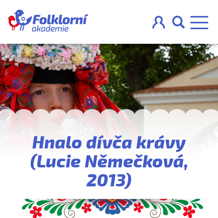



O projektu
Pravidla
Hnalo dívča krávy
Blog
(Lucie Němečková,
Nahraj
2013)