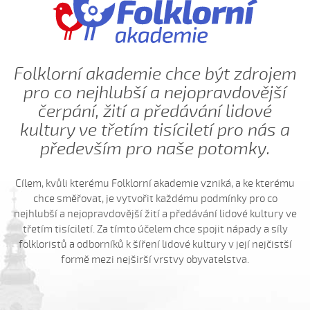
Hnalo dívča krávy (Kristýna Menšíková, 2013)
Hnalo dívča krávy (Lucie Němečková, 2013)
Hnalo dívča krávy (Nora Ondrová, 2014)
Folklorní akademie chce být zdrojem
Hoja, hoja, hoja (Iva Bedřichová, 2005)
pro co nejhlubší a nejopravdovější
Hoja, hoja, hoja (Kateřina Hruščáková, 2008)
čerpání, žití a předávání lidové
Hoja, hoja, hoja (Valerie Šabršulová, 2009)
kultury ve třetím tisíciletí pro nás a
Hopaj hop...
především pro naše potomky.
Hopaj hop, hopaj hop
Hore ňú, dole ňú
Cílem, kvůli kterému Folklorní akademie vzniká, a ke kterému
Hradišťu, Hradišťu (Dominika Musilová, 2009)
chce směřovat, je vytvořit každému podmínky pro co
nejhlubší a nejopravdovější žití a předávání lidové kultury ve
Hrajte ně husličky (Antonín Bruštík, 2006)
třetím tisíciletí. Za tímto účelem chce spojit nápady a síly
Hrajte ně husličky (Daniel Bruštík, 2009)
folkloristů a odborníků k šíření lidové kultury v její nejčistší
Hrajte ně husličky (Jakub Šustr, 2004)
formě mezi nejširší vrstvy obyvatelstva.
Hrajte ně husličky (Marek Kuruc, 2014)
Hrajte ně husličky (Matouš Orlovský, 2017)