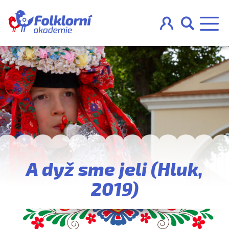



O projektu
Pravidla
Blog
A dyž sme jeli (Hluk,
Nahraj
2019)