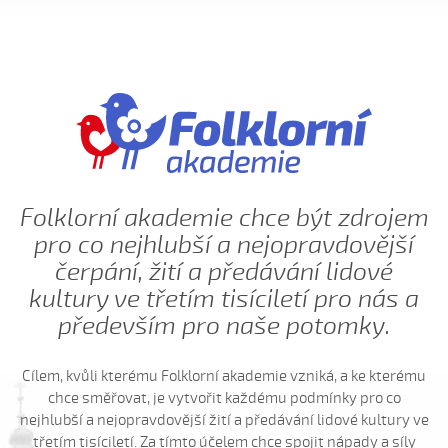
Ej, moselo by nebyc (Antonín Bruštík, 2004)
Ej oře, oře, pánú pacholek (Jana Záhorová, 2005)
Ej oře, oře, pánú pacholek (Julie Habartová, 2004)
Ej oře, oře pánú pacholek (Kristýna Macková, 2009)
Ej, padá, padá rosička (Adéla Čevelová, 2010)
Ej, padá, padá rosička (Kateřina Koníčková, 2004)
Ej, počkaj, Juro, Jane...
Ej, počkaj, Juro, Jane (Klára Elsnerová, 2008)
Folklorní akademie chce být zdrojem
pro co nejhlubší a nejopravdovější
Ej, rozmarýn, rozmarýn...
čerpání, žití a předávání lidové
Ej, vím já o děvčině
kultury ve třetím tisíciletí pro nás a
Ešče si zazpjevám (Provodovská Kristýna, 2010)
především pro naše potomky.
Eště byly štyry týdně do hodů
Eště jednú
Cílem, kvůli kterému Folklorní akademie vzniká, a ke kterému
Fialenko modrá...
chce směřovat, je vytvořit každému podmínky pro co
nejhlubší a nejopravdovější žití a předávání lidové kultury ve
Fialenko modrá, co nemožeš
třetím tisíciletí. Za tímto účelem chce spojit nápady a síly