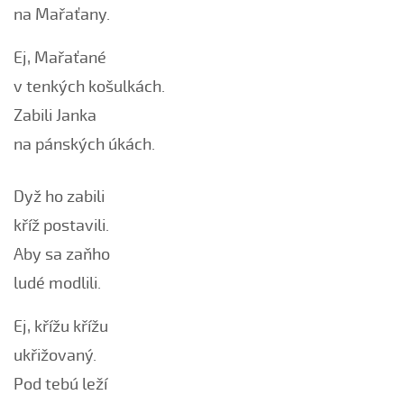
na Mařaťany.
Bílá růža rozkvétala (Alena Mimochodková, 2006)
Bílá růža rozkvétala (Kristýna Malá, 2009)
Ej, Mařaťané
Boršičtí mládenci (Kateřina Šmídová, 2009)
v tenkých košulkách.
Černé oči, černé
Zabili Janka
Červená růžičko (Petra Obdržálková, 2010)
na pánských úkách.
Červené jablúčko...
Červené jabučko (Klára Elsnerová, 2008)
Dyž ho zabili
Chodí kňaz po dvore (Martin Pěcha, 2006)
kříž postavili.
Chodí kňaz po dvore (Patrik Matušina, 2008)
Aby sa zaňho
Chodila...
ludé modlili.
Chodiła Anička...
Chodila po roli...
Ej, křížu křížu
Chodily dvě panny...
ukřižovaný.
Chodily dvě panny (Iveta Janíková, 2008)
Pod tebú leží
Chovali ňa maměnka