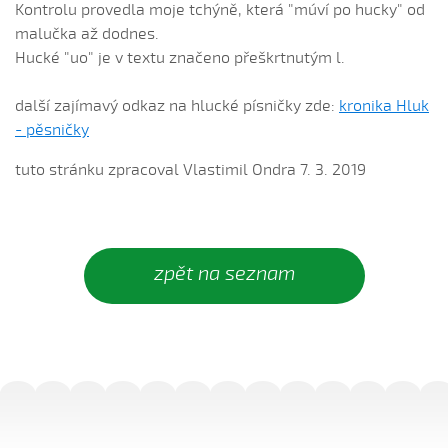
Daj, Pán Bůh, deštíčka (Marek Pavlica, 2010)
Kontrolu provedla moje tchýně, která "múví po hucky" od
malučka až dodnes.
Dívča, dívča...
Hucké "uo" je v textu značeno přeškrtnutým l.
Do kosteła zvónili...
Dycky ně maměnka říkávala (Fornůsková Barbora,
další zajímavý odkaz na hlucké písničky zde:
kronika Hluk
2010)
- pěsničky
Dycky sa starali (Patrik Matušina, 2006)
tuto stránku zpracoval Vlastimil Ondra 7. 3. 2019
Dycky sem....
Dycky sem sa...
Dycky sem sa dívávala...
Dycky sem ti říkávala (Elsnerová Klára, 2010)
zpět na seznam
Dyž sa voják na téj vojně (Antonín Bruštík, 2004)
Ej, až budu
Ej, až budu veliká
Ej, léto, léto (Jachníková Markéta, 2010)
Ej, mamičko, jede k nám (Lucie Nucová, 2004)