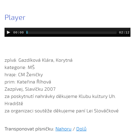
Čí sú to husy na tej vodě
Player
Čí to husičky na tej vodě (Štěpánka Králová, 2004)
Čí to lúčka nekosená...
00:00
02:12
Čí že sú to koně ve dvoře (David Hofman, 2004)
Čí že sú to koně, žádný s nima neore (Martin Pěcha,
2004)
Cigáné, cigáné (Anna Maňásková, 2005)
zpívá: Gazdíková Klára, Korytná
kategorie: MŠ
Čja, že je to hen ta scena (Martina Holíková, 2005)
hraje: CM Ženičky
Co sa stalo na Stráni pri bráně (Alena Mimochodková,
prim: Kateřina Říhová
2005)
Zazpívej, Slavíčku 2007
Daj ně, Bože, synka...
za poskytnutí nahrávky děkujeme Klubu kultury Uh.
Daj ně, Bože, vědět (Lucie Rybnikářová, 2009)
Hradiště
Daj, Pán Bůh, deštíčka (Marek Pavlica, 2010)
za organizaci soutěže děkujeme paní Lei Slováčkové
Dívča, dívča...
Do kosteła zvónili...
Transponovat písničku:
Nahoru
/
Dolů