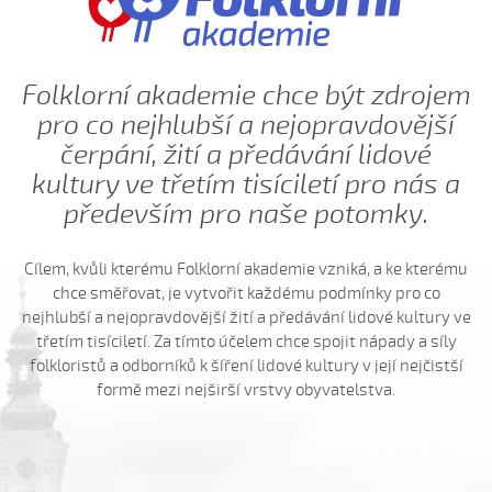
Hnalo dívča krávy (Kristýna Menšíková, 2013)
Hnalo dívča krávy (Lucie Němečková, 2013)
Hnalo dívča krávy (Nora Ondrová, 2014)
Folklorní akademie chce být zdrojem
Hoja, hoja, hoja (Iva Bedřichová, 2005)
pro co nejhlubší a nejopravdovější
Hoja, hoja, hoja (Kateřina Hruščáková, 2008)
čerpání, žití a předávání lidové
Hoja, hoja, hoja (Valerie Šabršulová, 2009)
kultury ve třetím tisíciletí pro nás a
především pro naše potomky.
Hopaj hop...
Hopaj hop, hopaj hop
Cílem, kvůli kterému Folklorní akademie vzniká, a ke kterému
Hore ňú, dole ňú
chce směřovat, je vytvořit každému podmínky pro co
Hradišťu, Hradišťu (Dominika Musilová, 2009)
nejhlubší a nejopravdovější žití a předávání lidové kultury ve
třetím tisíciletí. Za tímto účelem chce spojit nápady a síly
Hrajte ně husličky (Antonín Bruštík, 2006)
folkloristů a odborníků k šíření lidové kultury v její nejčistší
Hrajte ně husličky (Daniel Bruštík, 2009)
formě mezi nejširší vrstvy obyvatelstva.
Hrajte ně husličky (Jakub Šustr, 2004)
Hrajte ně husličky (Marek Kuruc, 2014)
Hrajte ně husličky (Matouš Orlovský, 2017)