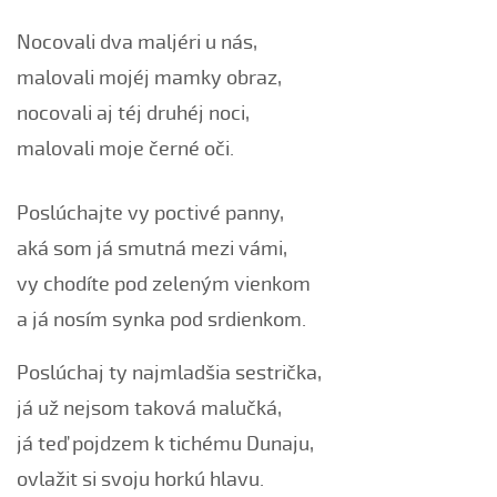
Černé oči, černé
Nocovali dva maljéri u nás,
Červená růžičko (Petra Obdržálková, 2010)
malovali mojéj mamky obraz,
Červené jablúčko...
nocovali aj téj druhéj noci,
Červené jabučko (Klára Elsnerová, 2008)
malovali moje černé oči.
Chodí kňaz po dvore (Martin Pěcha, 2006)
Chodí kňaz po dvore (Patrik Matušina, 2008)
Poslúchajte vy poctivé panny,
Chodila...
aká som já smutná mezi vámi,
Chodiła Anička...
vy chodíte pod zeleným vienkom
Chodila po roli...
a já nosím synka pod srdienkom.
Chodily dvě panny...
Chodily dvě panny (Iveta Janíková, 2008)
Poslúchaj ty najmladšia sestrička,
Chovali ňa maměnka
já už nejsom taková malučká,
Chovali ně maměnka...
já teď pojdzem k tichému Dunaju,
Chovaly ně maměnka (Lucie Rybnikářová, 2008)
ovlažit si svoju horkú hlavu.
Chovaly ně maměnka (Tereza Hůsková, 2004)