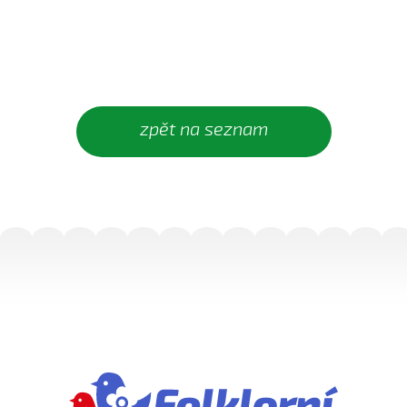
Ej, padá, padá rosička (Adéla Čevelová, 2010)
Ej, padá, padá rosička (Kateřina Koníčková, 2004)
Ej, počkaj, Juro, Jane...
Ej, počkaj, Juro, Jane (Klára Elsnerová, 2008)
Ej, rozmarýn, rozmarýn...
zpět na seznam
Ej, vím já o děvčině
Ešče si zazpjevám (Provodovská Kristýna, 2010)
Eště byly štyry týdně do hodů
Eště jednú
Fialenko modrá...
Fialenko modrá, co nemožeš
Haj, husičky, haj (Helena Šťastná, 2008)
Hnalo dívča krávy (Čevelová Adéla, 2008)
Hnalo dívča krávy, hnalo (Jolana Sedlářová, 2017)
Hnalo dívča krávy (Jana Gabrielová, 2010)