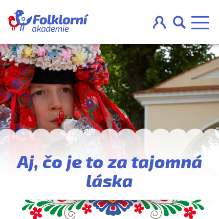



O projektu
Pravidla
Blog
Aj, čo je to za tajomná
Nahraj
láska