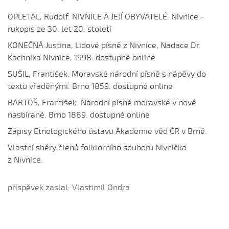
Hore ňú, dole ňú
OPLETAL, Rudolf. NIVNICE A JEJÍ OBYVATELÉ. Nivnice -
Hradišťu, Hradišťu (Dominika Musilová, 2009)
rukopis ze 30. let 20. století
Hrajte ně husličky (Antonín Bruštík, 2006)
KONEČNÁ Justina, Lidové písně z Nivnice, Nadace Dr.
Hrajte ně husličky (Daniel Bruštík, 2009)
Kachníka Nivnice, 1998. dostupné online
Hrajte ně husličky (Jakub Šustr, 2004)
SUŠIL, František. Moravské národní písně s nápěvy do
Hrajte ně husličky (Marek Kuruc, 2014)
textu vřaděnými. Brno 1859. dostupné online
Hrajte ně husličky (Matouš Orlovský, 2017)
BARTOŠ, František. Národní písně moravské v nově
nasbírané. Brno 1889. dostupné online
Hromy bijú...
Zápisy Etnologického ústavu Akademie věd ČR v Brně.
Hromy bijú a déšť
Hromy bijú a déšť prší...
Vlastní sběry členů folklorního souboru Nivnička
z Nivnice.
Hromy bijú a déšť prší leje sa (Patrik Matušina, 2010)
Hubočí, hubočí
příspěvek zaslal: Vlastimil Ondra
Husári, husári...
Ide forman dolinú
Ideme, ideme...