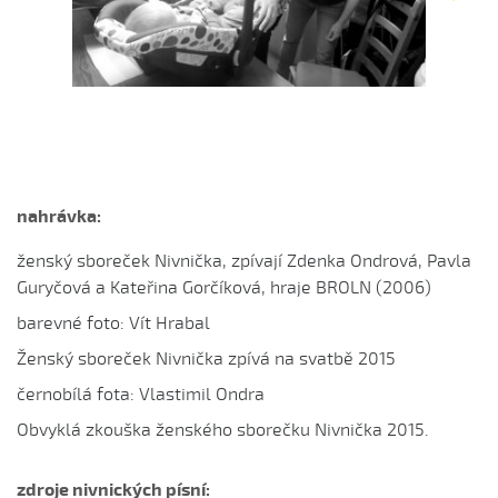
Eště jednú
Fialenko modrá...
Fialenko modrá, co nemožeš
Haj, husičky, haj (Helena Šťastná, 2008)
Hnalo dívča krávy (Čevelová Adéla, 2008)
Hnalo dívča krávy, hnalo (Jolana Sedlářová, 2017)
nahrávka:
Hnalo dívča krávy (Jana Gabrielová, 2010)
Hnalo dívča krávy (Kristýna Menšíková, 2013)
ženský sboreček Nivnička, zpívají Zdenka Ondrová, Pavla
Hnalo dívča krávy (Lucie Němečková, 2013)
Guryčová a Kateřina Gorčíková, hraje BROLN (2006)
Hnalo dívča krávy (Nora Ondrová, 2014)
barevné foto: Vít Hrabal
Hoja, hoja, hoja (Iva Bedřichová, 2005)
Ženský sboreček Nivnička zpívá na svatbě 2015
Hoja, hoja, hoja (Kateřina Hruščáková, 2008)
černobílá fota: Vlastimil Ondra
Hoja, hoja, hoja (Valerie Šabršulová, 2009)
Obvyklá zkouška ženského sborečku Nivnička 2015.
Hopaj hop...
Hopaj hop, hopaj hop
zdroje nivnických písní: