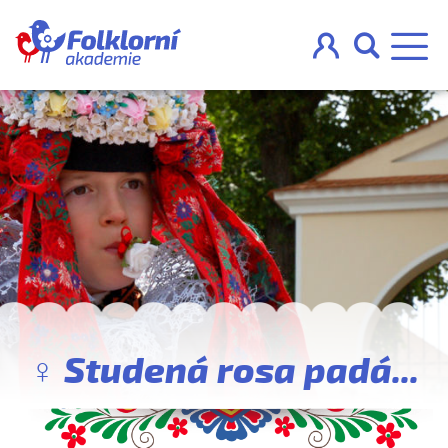



O projektu
Pravidla
Blog
Nahraj
♀ Studená rosa padá...