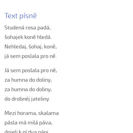
Ani sem si nemyslela
Až půjdu na trávu
Text písně
Bár su já hrnčířův syn
Studená rosa padá,
Bars su já hrnčířův syn
šohajek koně hledá.
Bílá růža rozkvétala (Alena Mimochodková, 2006)
Nehledaj, šohaj, koně,
Bílá růža rozkvétala (Kristýna Malá, 2009)
já sem poslala pro ně.
Boršičtí mládenci (Kateřina Šmídová, 2009)
Černé oči, černé
Já sem poslala pro ně,
Červená růžičko (Petra Obdržálková, 2010)
za humna do doliny,
Červené jablúčko...
za humna do doliny,
Červené jabučko (Klára Elsnerová, 2008)
do drobnéj jateliny.
Chodí kňaz po dvore (Martin Pěcha, 2006)
Chodí kňaz po dvore (Patrik Matušina, 2008)
Mezi horama, skalama
Chodila...
pásla má milá páva,
Chodiła Anička...
dojeli k ní dva páni,