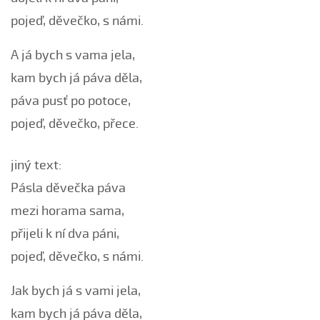
Chodila po roli...
pojeď, děvečko, s námi.
Chodily dvě panny...
Chodily dvě panny (Iveta Janíková, 2008)
A já bych s vama jela,
Chovali ňa maměnka
kam bych já páva děla,
Chovali ně maměnka...
páva pusť po potoce,
Chovaly ně maměnka (Lucie Rybnikářová, 2008)
pojeď, děvečko, přece.
Chovaly ně maměnka (Tereza Hůsková, 2004)
Čí sú to husy na tej vodě
jiný text:
Čí to husičky na tej vodě (Štěpánka Králová, 2004)
Pásla děvečka páva
Čí to lúčka nekosená...
mezi horama sama,
Čí že sú to koně ve dvoře (David Hofman, 2004)
přijeli k ní dva páni,
Čí že sú to koně, žádný s nima neore (Martin Pěcha,
pojeď, děvečko, s námi.
2004)
Cigáné, cigáné (Anna Maňásková, 2005)
Jak bych já s vami jela,
Čja, že je to hen ta scena (Martina Holíková, 2005)
kam bych já páva děla,