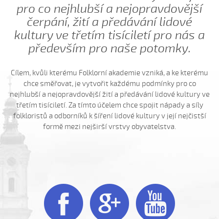
pro co nejhlubší a nejopravdovější
Jede šohaj z Vídňa (Alois Zatloukal, 2004)
čerpání, žití a předávání lidové
Jeden cigáň (Daniel Bruštík, 2013)
kultury ve třetím tisíciletí pro nás a
Jeden cigáň (Josef Zámečník, 2009)
především pro naše potomky.
Jedna mamka (Eliška Hodulíková, 2008)
K horám...
Cílem, kvůli kterému Folklorní akademie vzniká, a ke kterému
K horám, súnečko (Barbora Kubáníková, 2008)
chce směřovat, je vytvořit každému podmínky pro co
nejhlubší a nejopravdovější žití a předávání lidové kultury ve
Kačena divoká...
třetím tisíciletí. Za tímto účelem chce spojit nápady a síly
Kamarádko moja (Valerie Šabršulová, 2009)
folkloristů a odborníků k šíření lidové kultury v její nejčistší
formě mezi nejširší vrstvy obyvatelstva.
Kamaradzi beda mi je...
Katerinko, staň hore...
Kázala mi máci (Barbora Kubáníková, 2008)
Kdo umí vařit pěry (Petr Suchánek, 2006)
Kdybych já věděla



Kdybych já věděla, čí
Když jsem byl malunký...