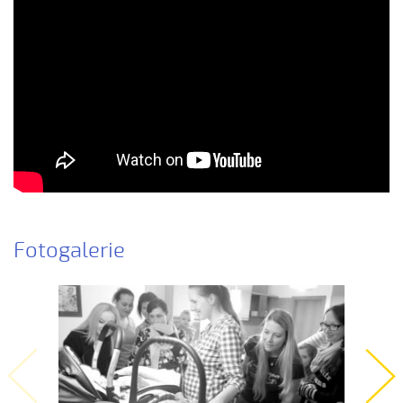
Ej, až budu veliká
Ej, léto, léto (Jachníková Markéta, 2010)
Ej, mamičko, jede k nám (Lucie Nucová, 2004)
Ej, moselo by nebyc (Antonín Bruštík, 2004)
Ej oře, oře, pánú pacholek (Jana Záhorová, 2005)
Ej oře, oře, pánú pacholek (Julie Habartová, 2004)
Ej oře, oře pánú pacholek (Kristýna Macková, 2009)
Ej, padá, padá rosička (Adéla Čevelová, 2010)
Ej, padá, padá rosička (Kateřina Koníčková, 2004)
Fotogalerie
Ej, počkaj, Juro, Jane...
Ej, počkaj, Juro, Jane (Klára Elsnerová, 2008)
Ej, rozmarýn, rozmarýn...
Ej, vím já o děvčině
Ešče si zazpjevám (Provodovská Kristýna, 2010)
Eště byly štyry týdně do hodů