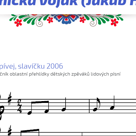
níčka voják (Jakub 
pívej, slavíčku 2006
očník oblastní přehlídky dětských zpěváků lidových písní