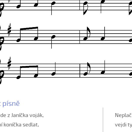
t písně
e z Janíčka voják,
Neplač 
 koníčka sedlat,
vejdi t