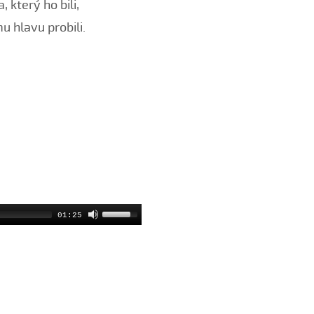
, který ho bili,
u hlavu probili.
01:25