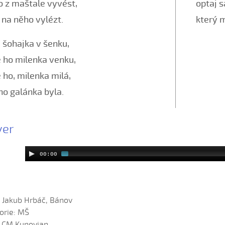
o z maštale vyvést,
optaj sa
i na něho vylézt.
který m
i šohajka v šenku,
 ho milenka venku,
 ho, milenka milá,
ho galánka byla.
yer
00:00
: Jakub Hrbáč, Bánov
orie: MŠ
: CM Kunovjan