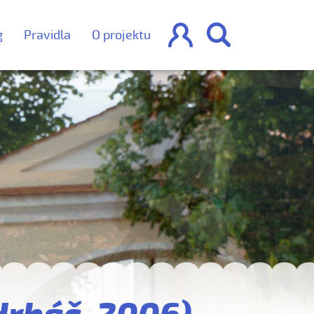


g
Pravidla
O projektu