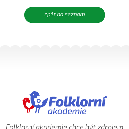
Ej, padá, padá rosička (Adéla Čevelová, 2010)
Ej, padá, padá rosička (Kateřina Koníčková, 2004)
zpět na seznam
Ej, počkaj, Juro, Jane...
Ej, počkaj, Juro, Jane (Klára Elsnerová, 2008)
Ej, rozmarýn, rozmarýn...
Ej, vím já o děvčině
Ešče si zazpjevám (Provodovská Kristýna, 2010)
Eště byly štyry týdně do hodů
Eště jednú
Fialenko modrá...
Fialenko modrá, co nemožeš
Haj, husičky, haj (Helena Šťastná, 2008)
Hnalo dívča krávy (Čevelová Adéla, 2008)
Hnalo dívča krávy, hnalo (Jolana Sedlářová, 2017)
Hnalo dívča krávy (Jana Gabrielová, 2010)
Folklorní akademie chce být zdrojem