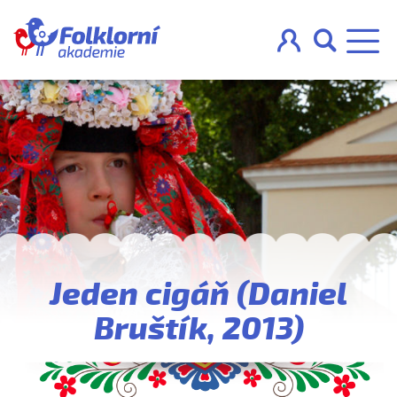



O projektu
Pravidla
Blog
Jeden cigáň (Daniel
Nahraj
Bruštík, 2013)