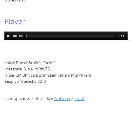
Čí sú to husy na tej vodě
Čí to husičky na tej vodě (Štěpánka Králová, 2004)
Player
Čí to lúčka nekosená...
Čí že sú to koně ve dvoře (David Hofman, 2004)
00:00
02:15
Čí že sú to koně, žádný s nima neore (Martin Pěcha,
2004)
Cigáné, cigáné (Anna Maňásková, 2005)
zpívá: Daniel Bruštík, Strání

Čja, že je to hen ta scena (Martina Holíková, 2005)
kategorie: 3. a 4. třída ZŠ

Co sa stalo na Stráni pri bráně (Alena Mimochodková,
hraje: CM Ohnica s primášem Janem Mudrákem

2005)
Zazpívej, Slavíčku 2013
Daj ně, Bože, synka...
Transponovat písničku:
Nahoru
/
Dolů
Daj ně, Bože, vědět (Lucie Rybnikářová, 2009)
Daj, Pán Bůh, deštíčka (Marek Pavlica, 2010)
Dívča, dívča...
Do kosteła zvónili...