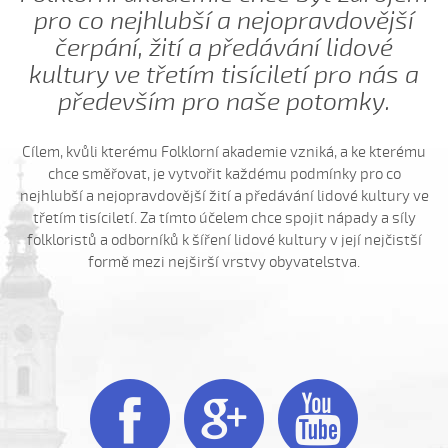
Hnalo dívča krávy (Kristýna Menšíková, 2013)
pro co nejhlubší a nejopravdovější
Hnalo dívča krávy (Lucie Němečková, 2013)
čerpání, žití a předávání lidové
kultury ve třetím tisíciletí pro nás a
Hnalo dívča krávy (Nora Ondrová, 2014)
především pro naše potomky.
Hoja, hoja, hoja (Iva Bedřichová, 2005)
Hoja, hoja, hoja (Kateřina Hruščáková, 2008)
Cílem, kvůli kterému Folklorní akademie vzniká, a ke kterému
Hoja, hoja, hoja (Valerie Šabršulová, 2009)
chce směřovat, je vytvořit každému podmínky pro co
Hopaj hop...
nejhlubší a nejopravdovější žití a předávání lidové kultury ve
třetím tisíciletí. Za tímto účelem chce spojit nápady a síly
Hopaj hop, hopaj hop
folkloristů a odborníků k šíření lidové kultury v její nejčistší
Hore ňú, dole ňú
formě mezi nejširší vrstvy obyvatelstva.
Hradišťu, Hradišťu (Dominika Musilová, 2009)
Hrajte ně husličky (Antonín Bruštík, 2006)
Hrajte ně husličky (Daniel Bruštík, 2009)
Hrajte ně husličky (Jakub Šustr, 2004)



Hrajte ně husličky (Marek Kuruc, 2014)
Hrajte ně husličky (Matouš Orlovský, 2017)