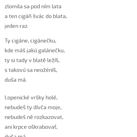
zlomila sa pod ním lata
Černé oči, černé
a ten cigáň švác do blata,
Červená růžičko (Petra Obdržálková, 2010)
Červené jablúčko...
jeden raz.
Červené jabučko (Klára Elsnerová, 2008)
Ty cigáne, cigánečku,
Chodí kňaz po dvore (Martin Pěcha, 2006)
kde máš jakú galánečku,
Chodí kňaz po dvore (Patrik Matušina, 2008)
ty si tady v blatě ležíš,
Chodila...
s takovú sa neožéníš,
Chodiła Anička...
duša má.
Chodila po roli...
Chodily dvě panny...
Lopenické vršky holé,
Chodily dvě panny (Iveta Janíková, 2008)
nebudeš ty dívča moje,.
Chovali ňa maměnka
nebudeš ně rozkazovat,
Chovali ně maměnka...
Chovaly ně maměnka (Lucie Rybnikářová, 2008)
ani krpce oškrabovať,
Chovaly ně maměnka (Tereza Hůsková, 2004)
duša má.