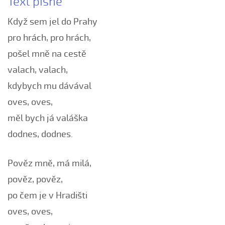
Text písně
Boršičtí mládenci (Kateřina Šmídová, 2009)
Když sem jel do Prahy
Černé oči, černé
pro hrách, pro hrách,
Červená růžičko (Petra Obdržálková, 2010)
pošel mně na cestě
Červené jablúčko...
Červené jabučko (Klára Elsnerová, 2008)
valach, valach,
Chodí kňaz po dvore (Martin Pěcha, 2006)
kdybych mu dávával
Chodí kňaz po dvore (Patrik Matušina, 2008)
oves, oves,
Chodila...
měl bych já valáška
Chodiła Anička...
dodnes, dodnes.
Chodila po roli...
Chodily dvě panny...
Pověz mně, má milá,
Chodily dvě panny (Iveta Janíková, 2008)
pověz, pověz,
Chovali ňa maměnka
po čem je v Hradišti
Chovali ně maměnka...
oves, oves,
Chovaly ně maměnka (Lucie Rybnikářová, 2008)