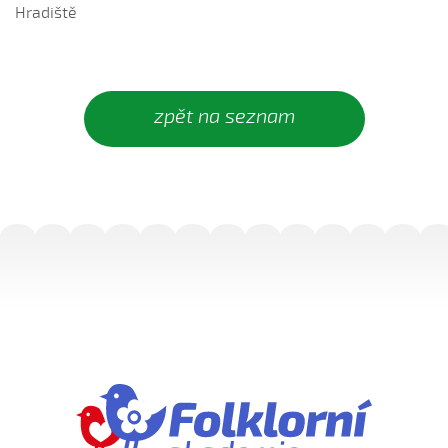
Do kosteła zvónili...
Hradiště
Dycky ně maměnka říkávala (Fornůsková Barbora, 2010)
Dycky sa starali (Patrik Matušina, 2006)
Dycky sem....
zpět na seznam
Dycky sem sa...
Dycky sem sa dívávala...
Dycky sem ti říkávala (Elsnerová Klára, 2010)
Dyž sa voják na téj vojně (Antonín Bruštík, 2004)
Ej, až budu
Ej, až budu veliká
Ej, léto, léto (Jachníková Markéta, 2010)
Ej, mamičko, jede k nám (Lucie Nucová, 2004)
Ej, moselo by nebyc (Antonín Bruštík, 2004)
Ej oře, oře, pánú pacholek (Jana Záhorová, 2005)
Ej oře, oře, pánú pacholek (Julie Habartová, 2004)