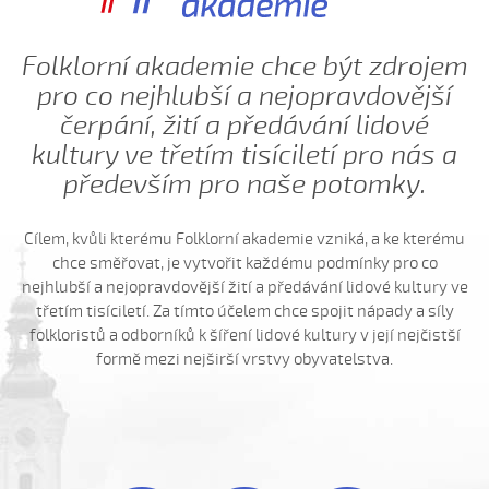
Ej oře, oře pánú pacholek (Kristýna Macková, 2009)
Ej, padá, padá rosička (Adéla Čevelová, 2010)
Folklorní akademie chce být zdrojem
Ej, padá, padá rosička (Kateřina Koníčková, 2004)
pro co nejhlubší a nejopravdovější
Ej, počkaj, Juro, Jane...
čerpání, žití a předávání lidové
Ej, počkaj, Juro, Jane (Klára Elsnerová, 2008)
kultury ve třetím tisíciletí pro nás a
Ej, rozmarýn, rozmarýn...
především pro naše potomky.
Ej, vím já o děvčině
Ešče si zazpjevám (Provodovská Kristýna, 2010)
Cílem, kvůli kterému Folklorní akademie vzniká, a ke kterému
chce směřovat, je vytvořit každému podmínky pro co
Eště byly štyry týdně do hodů
nejhlubší a nejopravdovější žití a předávání lidové kultury ve
Eště jednú
třetím tisíciletí. Za tímto účelem chce spojit nápady a síly
Fialenko modrá...
folkloristů a odborníků k šíření lidové kultury v její nejčistší
formě mezi nejširší vrstvy obyvatelstva.
Fialenko modrá, co nemožeš
Haj, husičky, haj (Helena Šťastná, 2008)
Hnalo dívča krávy (Čevelová Adéla, 2008)
Hnalo dívča krávy, hnalo (Jolana Sedlářová, 2017)