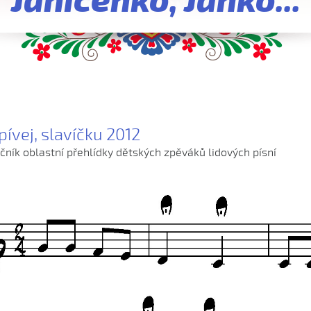
Janíčenko, Janko...
ívej, slavíčku 2012
očník oblastní přehlídky dětských zpěváků lidových písní