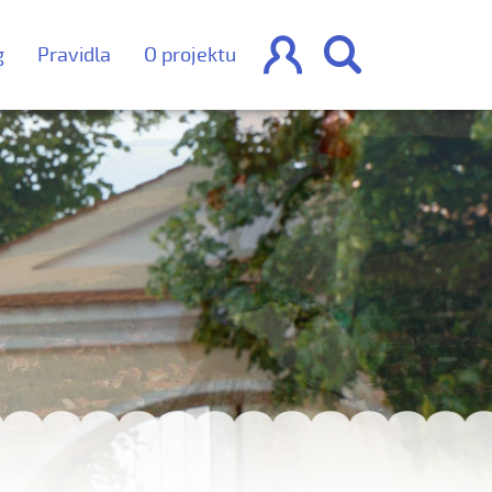


g
Pravidla
O projektu