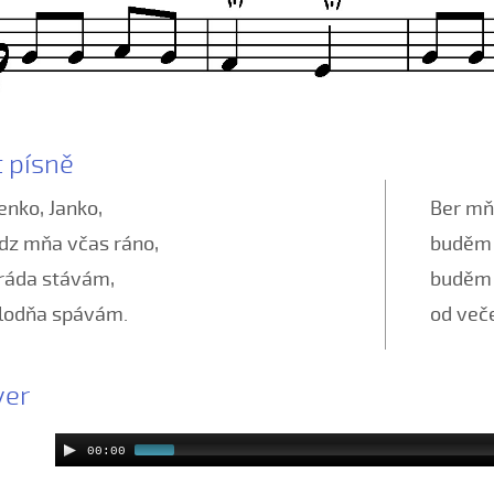
t písně
enko, Janko,
Ber mň
dz mňa včas ráno,
buděm 
ěráda stávám,
buděm ť
lodňa spávám.
od več
yer
00:00