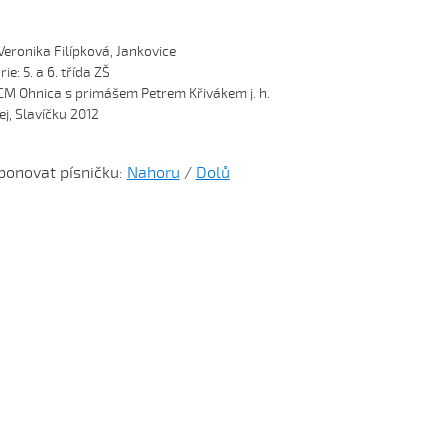
Veronika Filípková, Jankovice

ie: 5. a 6. třída ZŠ

 CM Ohnica s primášem Petrem Křivákem j. h.

ej, Slavíčku 2012
ponovat písničku:
Nahoru
/
Dolů