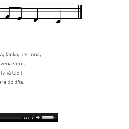
a, Janko, ber mňa,
žena verná,
a já lúbiť
era do dňa.
00:45