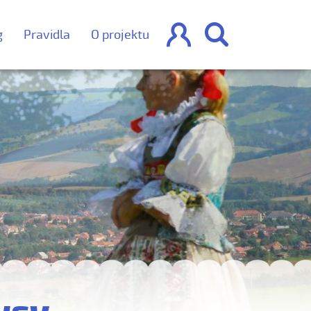


g
Pravidla
O projektu