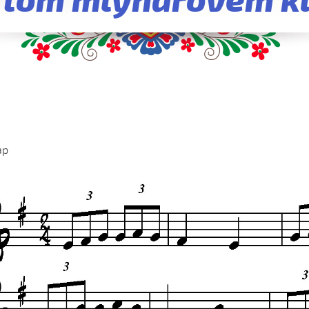
 tom mlynářovém k
ap