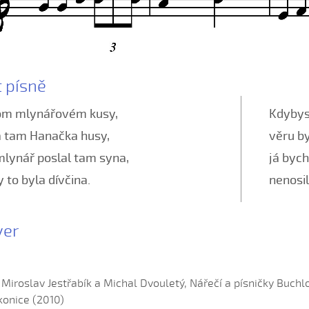
t písně
om mlynářovém kusy,
Kdybys
a tam Hanačka husy,
věru b
lynář poslal tam syna,
já bych
y to byla dívčina.
nenosil
yer
: Miroslav Jestřabík a Michal Dvouletý, Nářečí a písničky Buc
onice (2010)