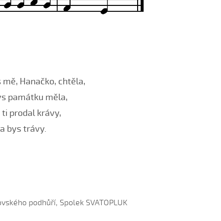
 mě, Hanačko, chtěla,
ys památku měla,
 ti prodal krávy,
a bys trávy.
hlovského podhůří, Spolek SVATOPLUK