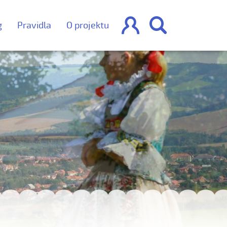


g
Pravidla
O projektu