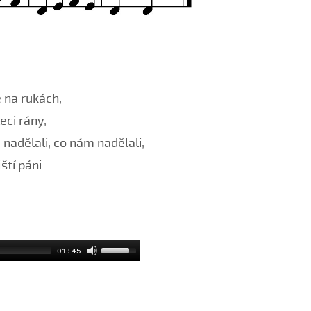
 na rukách,
eci rány,
nadělali, co nám nadělali,
ští páni.
01:45