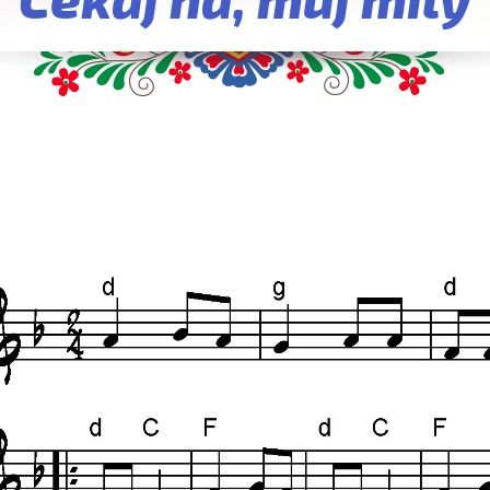
Čekaj ňa, múj milý