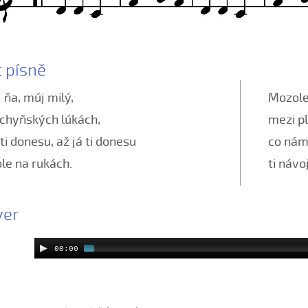
t písně
 ňa, múj milý,
Mozole
uchyňských lúkách,
mezi pl
 ti donesu, až já ti donesu
co nám 
le na rukách.
ti návoj
yer
00:00