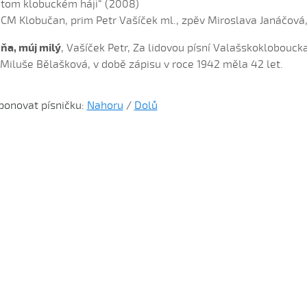
 tom klobuckém háji“ (2008)
 CM Klobučan, prim Petr Vašíček ml., zpěv Miroslava Janáčová
 ňa, múj milý
, Vašíček Petr, Za lidovou písní Valašskoklobouck
. Miluše Bělašková, v době zápisu v roce 1942 měla 42 let.
ponovat písničku:
Nahoru
/
Dolů