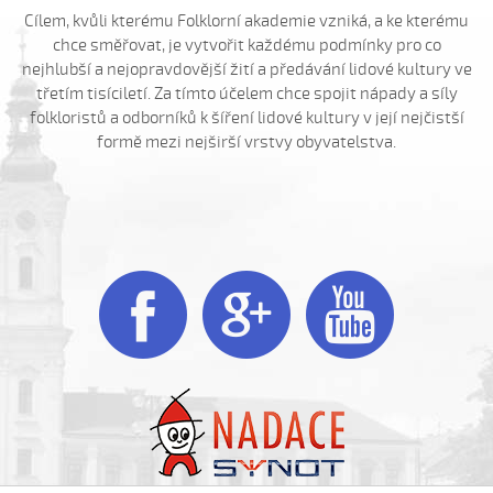
Ej oře, oře, pánú pacholek (Jana Záhorová, 2005)
Cílem, kvůli kterému Folklorní akademie vzniká, a ke kterému
Ej oře, oře, pánú pacholek (Julie Habartová, 2004)
chce směřovat, je vytvořit každému podmínky pro co
nejhlubší a nejopravdovější žití a předávání lidové kultury ve
Ej oře, oře pánú pacholek (Kristýna Macková, 2009)
třetím tisíciletí. Za tímto účelem chce spojit nápady a síly
Ej, padá, padá rosička (Adéla Čevelová, 2010)
folkloristů a odborníků k šíření lidové kultury v její nejčistší
Ej, padá, padá rosička (Kateřina Koníčková, 2004)
formě mezi nejširší vrstvy obyvatelstva.
Ej, počkaj, Juro, Jane...
Ej, počkaj, Juro, Jane (Klára Elsnerová, 2008)
Ej, rozmarýn, rozmarýn...
Ej, vím já o děvčině



Ešče si zazpjevám (Provodovská Kristýna, 2010)
Eště byly štyry týdně do hodů
Eště jednú
Fialenko modrá...
Fialenko modrá, co nemožeš
Haj, husičky, haj (Helena Šťastná, 2008)