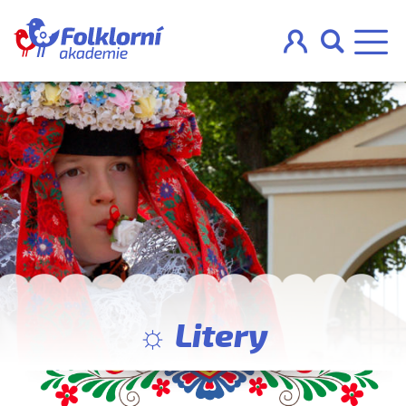



O projektu
Pravidla
Blog
Nahraj
☼ Litery