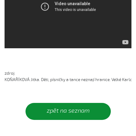
Chovali ně maměnka...
Chovaly ně maměnka (Lucie Rybnikářová, 2008)
Chovaly ně maměnka (Tereza Hůsková, 2004)
Čí sú to husy na tej vodě
Čí to husičky na tej vodě (Štěpánka Králová, 2004)
Čí to lúčka nekosená...
Čí že sú to koně ve dvoře (David Hofman, 2004)
Čí že sú to koně, žádný s nima neore (Martin Pěcha,
2004)
zdroj:

Cigáné, cigáné (Anna Maňásková, 2005)
KOŇAŘÍKOVÁ Jitka. Děti, písničky a tance neznají hranice. Velké Karlov
Čja, že je to hen ta scena (Martina Holíková, 2005)
Co sa stalo na Stráni pri bráně (Alena Mimochodková,
2005)
zpět na seznam
Daj ně, Bože, synka...
Daj ně, Bože, vědět (Lucie Rybnikářová, 2009)
Daj, Pán Bůh, deštíčka (Marek Pavlica, 2010)