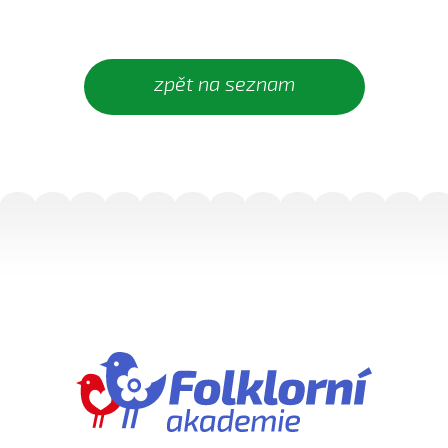
Daj, Pán Bůh, deštíčka (Marek Pavlica, 2010)
Dívča, dívča...
Do kosteła zvónili...
zpět na seznam
Dycky ně maměnka říkávala (Fornůsková Barbora,
2010)
Dycky sa starali (Patrik Matušina, 2006)
Dycky sem....
Dycky sem sa...
Dycky sem sa dívávala...
Dycky sem ti říkávala (Elsnerová Klára, 2010)
Dyž sa voják na téj vojně (Antonín Bruštík, 2004)
Ej, až budu
Ej, až budu veliká
Ej, léto, léto (Jachníková Markéta, 2010)
Ej, mamičko, jede k nám (Lucie Nucová, 2004)