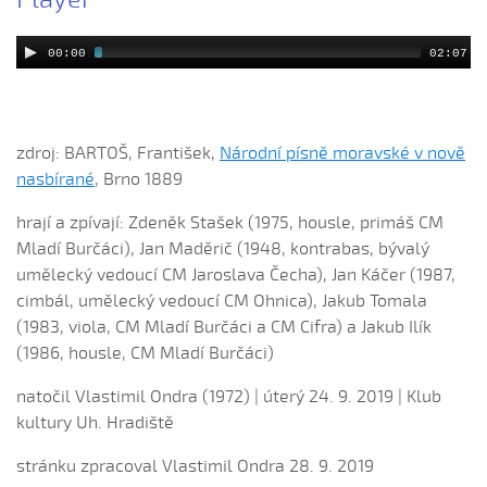
Chovali ně maměnka...
00:00
02:07
Chovaly ně maměnka (Lucie Rybnikářová, 2008)
Chovaly ně maměnka (Tereza Hůsková, 2004)
Čí sú to husy na tej vodě
zdroj: BARTOŠ, František,
Národní písně moravské v nově
Čí to husičky na tej vodě (Štěpánka Králová, 2004)
nasbírané
, Brno 1889
Čí to lúčka nekosená...
hrají a zpívají: Zdeněk Stašek (1975, housle, primáš CM
Čí že sú to koně ve dvoře (David Hofman, 2004)
Mladí Burčáci), Jan Maděrič (1948, kontrabas, bývalý
Čí že sú to koně, žádný s nima neore (Martin Pěcha,
umělecký vedoucí CM Jaroslava Čecha), Jan Káčer (1987,
2004)
cimbál, umělecký vedoucí CM Ohnica), Jakub Tomala
Cigáné, cigáné (Anna Maňásková, 2005)
(1983, viola, CM Mladí Burčáci a CM Cifra) a Jakub Ilík
Čja, že je to hen ta scena (Martina Holíková, 2005)
(1986, housle, CM Mladí Burčáci)
Co sa stalo na Stráni pri bráně (Alena Mimochodková,
natočil Vlastimil Ondra (1972) | úterý 24. 9. 2019 | Klub
2005)
kultury Uh. Hradiště
Daj ně, Bože, synka...
Daj ně, Bože, vědět (Lucie Rybnikářová, 2009)
stránku zpracoval Vlastimil Ondra 28. 9. 2019