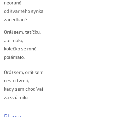
neorané,
Bílá růža rozkvétala (Alena Mimochodková, 2006)
od švarného synka
Bílá růža rozkvétala (Kristýna Malá, 2009)
zanedbané.
Boršičtí mládenci (Kateřina Šmídová, 2009)
Černé oči, černé
Oráł sem, tatíčku,
Červená růžičko (Petra Obdržálková, 2010)
ale máło,
Červené jablúčko...
kolečko se mně
Červené jabučko (Klára Elsnerová, 2008)
połámało.
Chodí kňaz po dvore (Martin Pěcha, 2006)
Chodí kňaz po dvore (Patrik Matušina, 2008)
Oráł sem, oráł sem
Chodila...
cestu tvrdú,
Chodiła Anička...
kady sem chodívał
Chodila po roli...
za svú miłú.
Chodily dvě panny...
Chodily dvě panny (Iveta Janíková, 2008)
Player
Chovali ňa maměnka