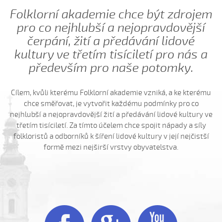
Ej, moselo by nebyc (Antonín Bruštík, 2004)
Folklorní akademie chce být zdrojem
Ej oře, oře, pánú pacholek (Jana Záhorová, 2005)
pro co nejhlubší a nejopravdovější
Ej oře, oře, pánú pacholek (Julie Habartová, 2004)
čerpání, žití a předávání lidové
Ej oře, oře pánú pacholek (Kristýna Macková, 2009)
kultury ve třetím tisíciletí pro nás a
Ej, padá, padá rosička (Adéla Čevelová, 2010)
především pro naše potomky.
Ej, padá, padá rosička (Kateřina Koníčková, 2004)
Ej, počkaj, Juro, Jane...
Cílem, kvůli kterému Folklorní akademie vzniká, a ke kterému
chce směřovat, je vytvořit každému podmínky pro co
Ej, počkaj, Juro, Jane (Klára Elsnerová, 2008)
nejhlubší a nejopravdovější žití a předávání lidové kultury ve
Ej, rozmarýn, rozmarýn...
třetím tisíciletí. Za tímto účelem chce spojit nápady a síly
Ej, vím já o děvčině
folkloristů a odborníků k šíření lidové kultury v její nejčistší
formě mezi nejširší vrstvy obyvatelstva.
Ešče si zazpjevám (Provodovská Kristýna, 2010)
Eště byly štyry týdně do hodů
Eště jednú
Fialenko modrá...
Fialenko modrá, co nemožeš