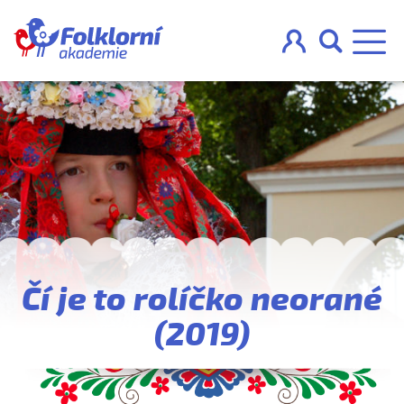



O projektu
Pravidla
Blog
Čí je to rolíčko neorané
Nahraj
(2019)