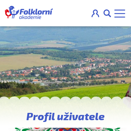



O projektu
Pravidla
Blog
Nahraj
Profil uživatele