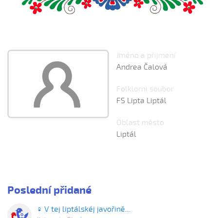
Jméno a přijmení
Andrea Čalová
Folklorni soubor
FS Lipta Liptál
Oblast město
Liptál
Poslední přidané
♀ V tej liptálskéj javořině...