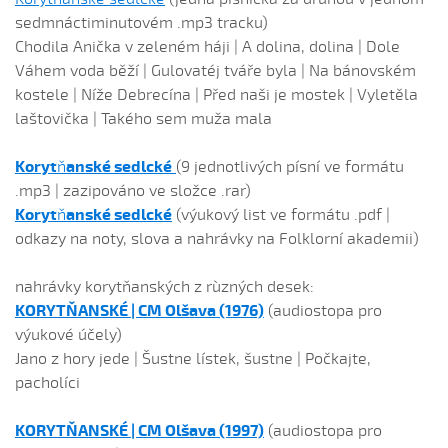
sedmnáctiminutovém .mp3 tracku)
Chodila Anička v zeleném háji | A dolina, dolina | Dole
Váhem voda běží | Gulovatéj tváře byla | Na bánovském
kostele | Níže Debrecína | Před naši je mostek | Vyletěla
laštovička | Takého sem muža mala
Koryt
ň
anské sedlcké
(9 jednotlivých písní ve formátu
.mp3 | zazipováno ve složce .rar)
Koryt
ň
anské sedlcké
(výukový list ve formátu .pdf |
odkazy na noty, slova a nahrávky na Folklorní akademii)
nahrávky korytňanských z rùzných desek:
KORYTŇANSKÉ | CM Olšava (1976)
(audiostopa pro
výukové účely)
Jano z hory jede | Šustne lístek, šustne | Počkajte,
pacholíci
KORYT
Ň
ANSKÉ | CM Olšava (1997)
(audiostopa pro