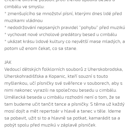
cimbálu ve smyslu:
* zmenšujícího se množství písní, kterými dnes lidé před
muzikami vládnou
* nedodržování nepsaných pravidel "pohybu" před muzikú
* vychovat nové vrcholové predátory besed u cimbálu
* ukázat krásu lidové kultury co největší mase mladých, a
potom už enom čekat, co sa stane.
JAK
Vedoucí dětských folklorních souborů z Uherskobrodska,
Uherskohradišťska a Kopanic, kteří souzní s touto
myšlenkou, učí písničky své svěřence v souborech, aby s
nimi nakonec vyrazili na společnou besedu u cimbálu.
Umělecká beseda u cimbálu rozhodnì není o tom, že se
tam budeme učit tančit tance a písničky. S těma už každý
mosí dojít a mět repertoár v hlavě a tanec v těle. Ideme
sa pobavit, užit si to a hlavně sa potkat, kamarádit sa a
pobýt spolu před muzikú v záplavě písniček.