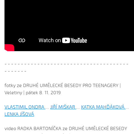
- - - - - - - - - - - - - - - - - - - - - - - - - - - - - - - - - - - - - -
- - - - - - -
fotky ze DRUHÉ UMĚLECKÉ BESEDY PRO TEENAGERY |
Veletiny | pátek 8. 11. 2019
VLASTIMIL ONDRA
...
JIŘÍ MIŠKAR
...
KATKA MAHĎÁKOVÁ
...
LENKA JÍŠOVÁ
video RADKA BARTONÍČKA ze DRUHÉ UMĚLECKÉ BESEDY