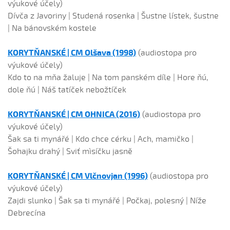
výukové účely)
Dívča z Javoriny | Studená rosenka | Šustne lístek, šustne
| Na bánovském kostele
KORYT
Ň
ANSKÉ | CM Olšava (1998)
(audiostopa pro
výukové účely)
Kdo to na mňa žaluje | Na tom panském díle | Hore ňú,
dole ňú | Náš tatíček nebožtíček
KORYT
Ň
ANSKÉ | CM OHNICA (2016)
(audiostopa pro
výukové účely)
Šak sa ti mynářé | Kdo chce cérku | Ach, mamičko |
Šohajku drahý | Sviť mìsíčku jasně
KORYT
Ň
ANSKÉ | CM Vlčnovjan (1996)
(audiostopa pro
výukové účely)
Zajdi slunko | Šak sa ti mynářé | Počkaj, polesný | Níže
Debrecína