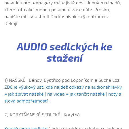
besedou pro teenagery máte jistě dost dobrých nápadù,
které tuto akci mohou posunout zase dále. Prosím,
napište mi - Vlastimil Ondra: nivnicka@centrum.cz.
Děkuji.
AUDIO sedlckých ke
stažení
1) NAŠSKÉ | Bánov, Bystřice pod Lopeníkem a Suchá Loz
ZDE je výukový list, kde najdeš odkazy na audionahrávky
= jak zpívat našské | na videa = jak tančit našské | noty a
slova samozřejmostí
2) KORYTŇANSKÉ SEDLCKÉ | Korytná
Korytňanské sedlcké
(jedna písnička za druhou v jednom