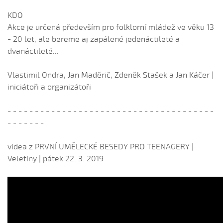
KDO
Akce je určená především pro folklorní mládež ve věku 13
- 20 let, ale bereme aj zapálené jedenáctileté a
dvanáctileté...
Vlastimil Ondra, Jan Maděrič, Zdeněk Stašek a Jan Káčer |
iniciátoři a organizátoři
- - - - - - - - - - - - - - - - - - - - - - - - - - - - - - - - - - - - - -
- - - - - - -
videa z PRVNÍ UMĚLECKÉ BESEDY PRO TEENAGERY |
Veletiny | pátek 22. 3. 2019