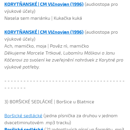
KORYT
Ň
ANSKÉ | CM Vlčnovjan (1996)
(audiostopa pro
výukové účely)
Nasela sem mariánku | Kukačka kuká
KORYT
Ň
ANSKÉ | CM Vlčnovjan (1996)
(audiostopa pro
výukové účely)
Ach, mamičko, moja | Pověz nì, mamičko
Děkujeme Marcele Trtkové, Lubomíru Málkovi a Janu
Káčerovi za svolení ke zveřejnění nahrávek z Korytné pro
výukové potřeby.
- - - - - - - - - - - - - - - - - - - - - - - - - - - - - - - - - - - - - -
- - - - - - -
3) BORŠICKÉ SEDLÁCKÉ | Boršice u Blatnice
Boršické sedlácké
(jedna písnička za druhou v jednom
dvacetiminutovém .mp3 tracku)
Boršické sedlácké
(21 jednotlivých písní ve formátu .mp3