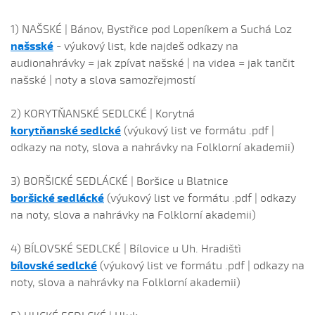
1) NAŠSKÉ | Bánov, Bystřice pod Lopeníkem a Suchá Loz
našsské
- výukový list, kde najdeš odkazy na
audionahrávky = jak zpívat našské | na videa = jak tančit
našské | noty a slova samozřejmostí
2) KORYTŇANSKÉ SEDLCKÉ | Korytná
korytňanské sedlcké
(výukový list ve formátu .pdf |
odkazy na noty, slova a nahrávky na Folklorní akademii)
3) BORŠICKÉ SEDLÁCKÉ | Boršice u Blatnice
boršické sedlácké
(výukový list ve formátu .pdf | odkazy
na noty, slova a nahrávky na Folklorní akademii)
4) BÍLOVSKÉ SEDLCKÉ | Bílovice u Uh. Hradištì
bílovské sedlcké
(výukový list ve formátu .pdf | odkazy na
noty, slova a nahrávky na Folklorní akademii)