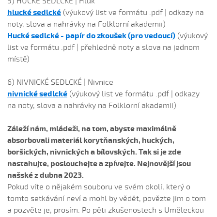
5) HUCKÉ SEDLCKÉ | Hluk
hlucké sedlcké
(výukový list ve formátu .pdf | odkazy na
noty, slova a nahrávky na Folklorní akademii)
Hucké sedlcké - papír do zkoušek (pro vedoucí)
(výukový
list ve formátu .pdf | přehledně noty a slova na jednom
místě)
6) NIVNICKÉ SEDLCKÉ | Nivnice
nivnické sedlcké
(výukový list ve formátu .pdf | odkazy
na noty, slova a nahrávky na Folklorní akademii)
Záleží nám, mládeži, na tom, abyste maximálně
absorbovali materiál korytňanských, huckých,
boršických, nivnických a bílovských. Tak si je zde
nastahujte, poslouchejte a zpívejte. Nejnovější jsou
našské z dubna 2023.
Pokud víte o nějakém souboru ve svém okolí, který o
tomto setkávání neví a mohl by vědět, povězte jim o tom
a pozvěte je, prosím. Po pěti zkušenostech s Uměleckou