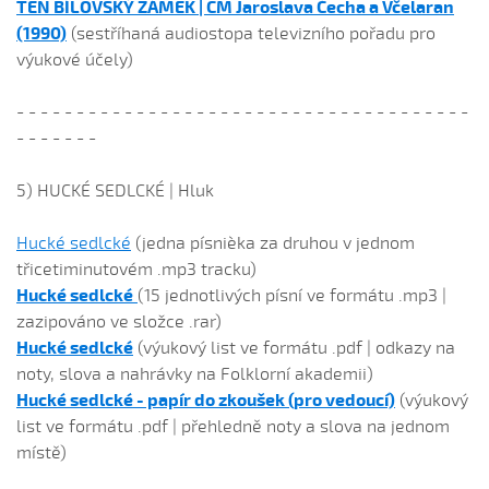
TEN BÍLOVSKÝ ZÁMEK | CM Jaroslava
Č
echa a Včelaran
(1990)
(sestříhaná audiostopa televizního pořadu pro
výukové účely)
- - - - - - - - - - - - - - - - - - - - - - - - - - - - - - - - - - - - - -
- - - - - - -
5) HUCKÉ SEDLCKÉ | Hluk
Hucké sedlcké
(jedna písnièka za druhou v jednom
třicetiminutovém .mp3 tracku)
Hucké sedlcké
(15 jednotlivých písní ve formátu .mp3 |
zazipováno ve složce .rar)
Hucké sedlcké
(výukový list ve formátu .pdf | odkazy na
noty, slova a nahrávky na Folklorní akademii)
Hucké sedlcké - papír do zkoušek (pro vedoucí)
(výukový
list ve formátu .pdf | přehledně noty a slova na jednom
místě)