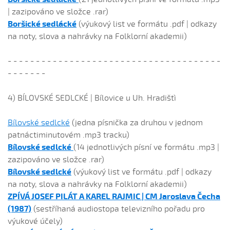
| zazipováno ve složce .rar)
Boršické sedlácké
(výukový list ve formátu .pdf | odkazy
na noty, slova a nahrávky na Folklorní akademii)
- - - - - - - - - - - - - - - - - - - - - - - - - - - - - - - - - - - - - -
- - - - - - -
4) BÍLOVSKÉ SEDLCKÉ | Bílovice u Uh. Hradištì
Bílovské sedlcké
(jedna písnička za druhou v jednom
patnáctiminutovém .mp3 tracku)
Bílovské sedlcké
(14 jednotlivých písní ve formátu .mp3 |
zazipováno ve složce .rar)
Bílovské sedlcké
(výukový list ve formátu .pdf | odkazy
na noty, slova a nahrávky na Folklorní akademii)
ZPÍVÁ JOSEF PILÁT A KAREL RAJMIC | CM Jaroslava Čecha
(1987)
(sestříhaná audiostopa televizního pořadu pro
výukové účely)