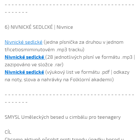
- - - - - - - - - - - - - - - - - - - - - - - - - - - - - - - - - - - - - -
- - - - - - -
6) NIVNICKÉ SEDLCKÉ | Nivnice
Nivnické sedlcké
(jedna písnička za druhou v jednom
třicetiosmiminutovém .mp3 tracku)
Nivnické sedlcké
(28 jednotlivých písní ve formátu .mp3 |
zazipováno ve složce .rar)
Nivnické sedlcké
(výukový list ve formátu .pdf | odkazy
na noty, slova a nahrávky na Folklorní akademii)
- - - - - - - - - - - - - - - - - - - - - - - - - - - - - - - - - - - - - -
- - - - - - -
SMYSL Uměleckých besed u cimbálu pro teenagery
CÍL
Chceme aktivně působit proti trendu úpadku besed u